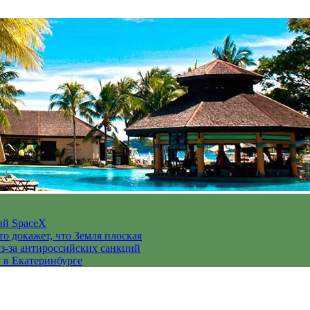
ий SpaceX
то докажет, что Земля плоская
з-за антироссийских санкций
у в Екатеринбурге