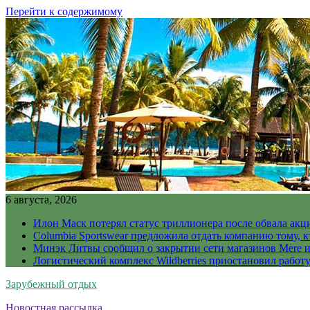
Перейти к содержимому
6 августа, 2026
Илон Маск потерял статус триллионера после обвала акц
Columbia Sportswear предложила отдать компанию тому, к
Минэк Литвы сообщил о закрытии сети магазинов Mere и
Логистический комплекс Wildberries приостановил работ
Зарубежный отдых
Новостная рассылка