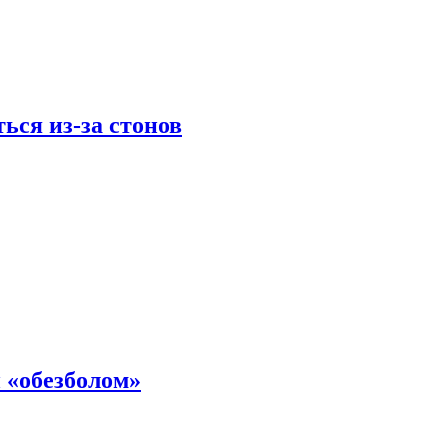
ься из-за стонов
 «обезболом»