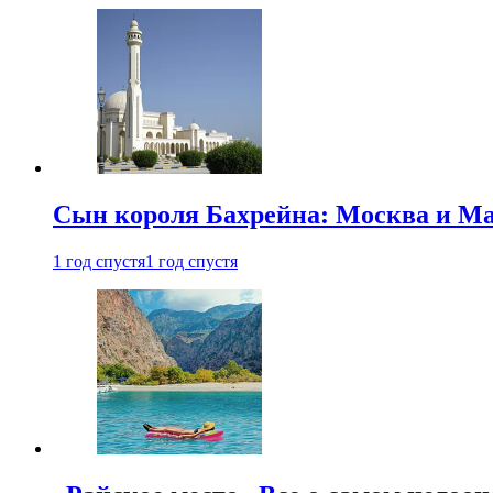
Сын короля Бахрейна: Москва и Ма
1 год спустя
1 год спустя