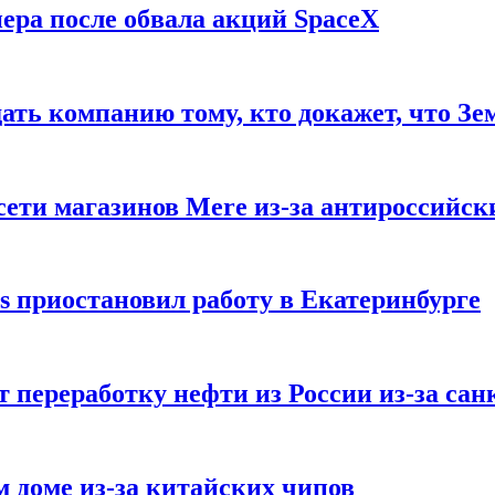
ера после обвала акций SpaceX
ать компанию тому, кто докажет, что Зе
ети магазинов Mere из-за антироссийск
s приостановил работу в Екатеринбурге
 переработку нефти из России из-за са
м доме из-за китайских чипов