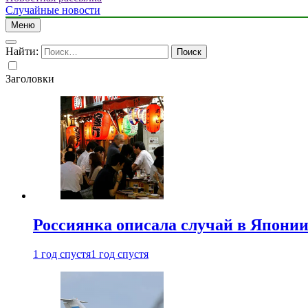
Случайные новости
Меню
Найти:
Заголовки
Россиянка описала случай в Японии 
1 год спустя
1 год спустя