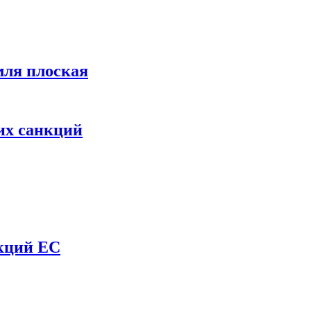
мля плоская
их санкций
нкций ЕС