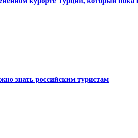
цененном курорте Турции, который пока 
ужно знать российским туристам