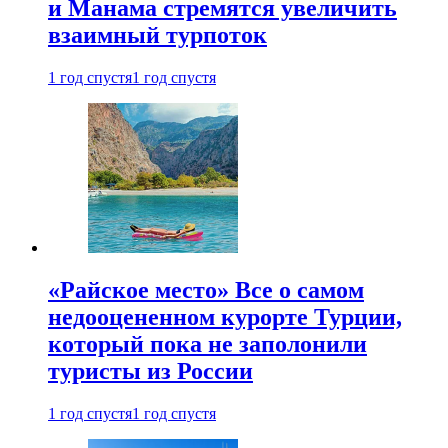
и Манама стремятся увеличить
взаимный турпоток
1 год спустя
1 год спустя
«Райское место» Все о самом
недооцененном курорте Турции,
который пока не заполонили
туристы из России
1 год спустя
1 год спустя