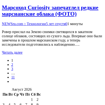
Марсоход Curiosity запечатлел редкие
марсианские облака (ФОТО)
NEWSru.com :: Технологии
5 лет спустя
0
1 минуты
Ровер прислал на Землю снимки светящихся в закатном
солнце облаков, состоящих из сухого льда. Впервые они были
замечены в прошлом марсианском году, а теперь
исследователи подготовились к наблюдению….
Читать далее
1
2
3
…
11
Август 2026
Пн
Вт
Ср
Чт
Пт
Сб
Вс
1
2
3
4
5
6
7
8
9