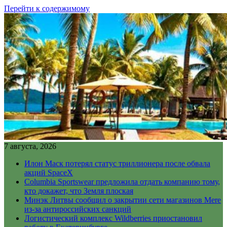
Перейти к содержимому
7 августа, 2026
Илон Маск потерял статус триллионера после обвала
акций SpaceX
Columbia Sportswear предложила отдать компанию тому,
кто докажет, что Земля плоская
Минэк Литвы сообщил о закрытии сети магазинов Mere
из-за антироссийских санкций
Логистический комплекс Wildberries приостановил