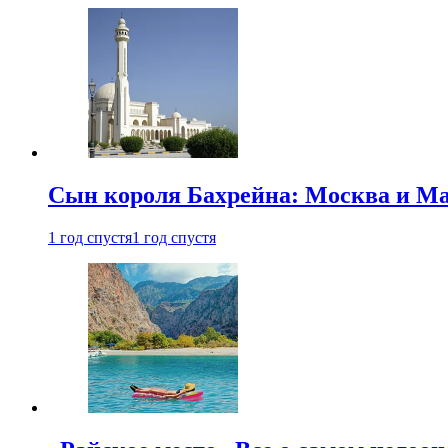
Сын короля Бахрейна: Москва и Ма
1 год спустя
1 год спустя