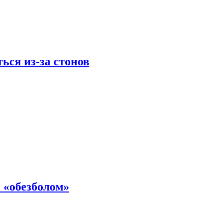
ься из-за стонов
 «обезболом»