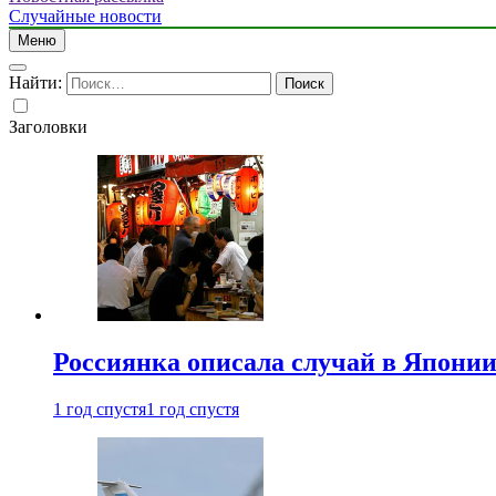
Случайные новости
Меню
Найти:
Заголовки
Россиянка описала случай в Японии 
1 год спустя
1 год спустя