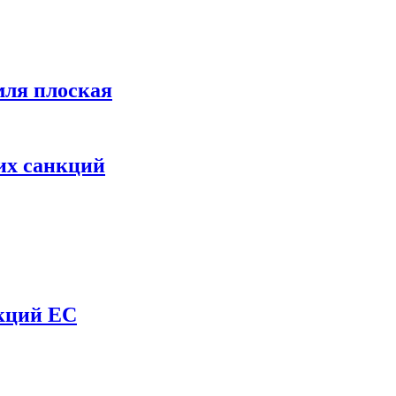
мля плоская
их санкций
нкций ЕС