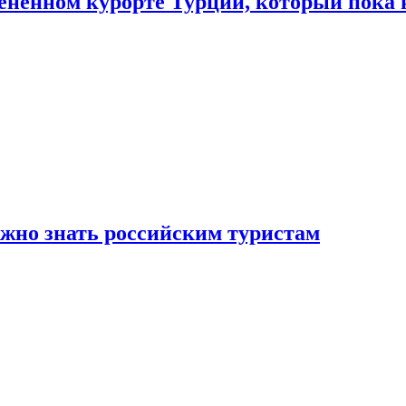
цененном курорте Турции, который пока 
ужно знать российским туристам