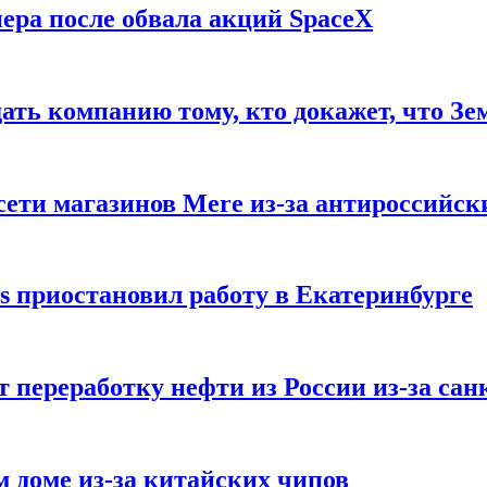
ера после обвала акций SpaceX
ать компанию тому, кто докажет, что Зе
ети магазинов Mere из-за антироссийск
s приостановил работу в Екатеринбурге
 переработку нефти из России из-за са
м доме из-за китайских чипов