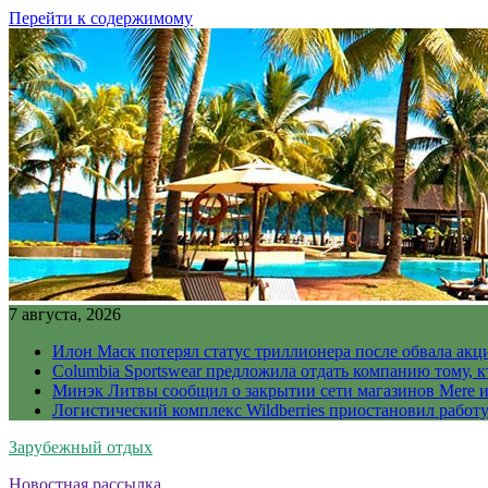
Перейти к содержимому
7 августа, 2026
Илон Маск потерял статус триллионера после обвала акц
Columbia Sportswear предложила отдать компанию тому, к
Минэк Литвы сообщил о закрытии сети магазинов Mere и
Логистический комплекс Wildberries приостановил работ
Зарубежный отдых
Новостная рассылка