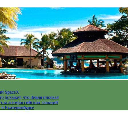
ий SpaceX
то докажет, что Земля плоская
з-за антироссийских санкций
у в Екатеринбурге