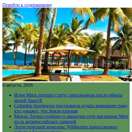
Перейти к содержимому
6 августа, 2026
Илон Маск потерял статус триллионера после обвала
акций SpaceX
Columbia Sportswear предложила отдать компанию тому,
кто докажет, что Земля плоская
Минэк Литвы сообщил о закрытии сети магазинов Mere
из-за антироссийских санкций
Логистический комплекс Wildberries приостановил