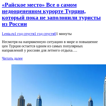
«Райское место» Все о самом
недооцененном курорте Турции,
который пока не заполонили туристы
из России
Lenta.ru
1 год спустя
1 год спустя
0
1 минуты
Несмотря на напряженную ситуацию в мире и повышение
цен Турция остается одним из самых популярных
направлений у россиян для летнего отдыха….
Читать далее