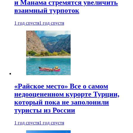
и Манама стремятся увеличить
взаимный турпоток
1 год спустя
1 год спустя
«Райское место» Все о самом
недооцененном курорте Турции,
который пока не заполонили
туристы из России
1 год спустя
1 год спустя