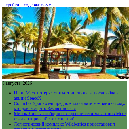
Перейти к содержимому
8 августа, 2026
Илон Маск потерял статус триллионера после обвала
акций SpaceX
Columbia Sportswear предложила отдать компанию тому,
кто докажет, что Земля плоская
Минэк Литвы сообщил о закрытии сети магазинов Mere
из-за антироссийских санкций
Логистический комплекс Wildberries приостановил