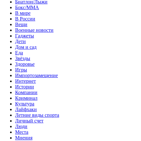
Биатлон/Лыжи
Бокс/MMA
В мире
В России
Вещи
Военные новости
Гаджеты
Дети
Дом и сад
Еда
Звёзды
Здоровье
Игры
Импортозамещение
Интернет
Истории
Компании
Криминал
Культура
Лайфхаки
Летние виды спорта
Личный счет
Люди
Места
Мнения