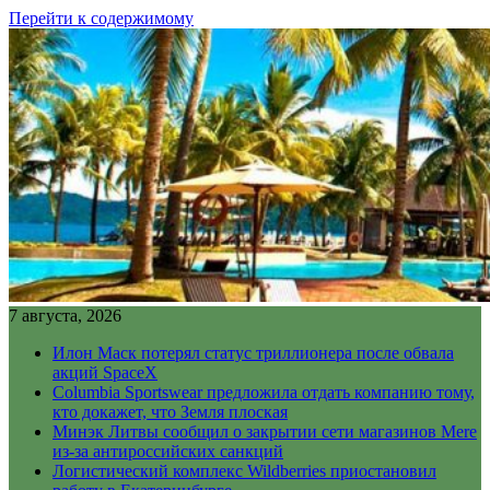
Перейти к содержимому
7 августа, 2026
Илон Маск потерял статус триллионера после обвала
акций SpaceX
Columbia Sportswear предложила отдать компанию тому,
кто докажет, что Земля плоская
Минэк Литвы сообщил о закрытии сети магазинов Mere
из-за антироссийских санкций
Логистический комплекс Wildberries приостановил