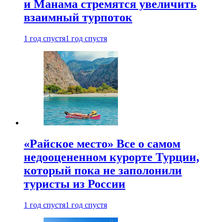
и Манама стремятся увеличить
взаимный турпоток
1 год спустя
1 год спустя
«Райское место» Все о самом
недооцененном курорте Турции,
который пока не заполонили
туристы из России
1 год спустя
1 год спустя