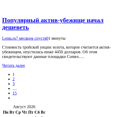
Популярный актив-убежище начал
дешеветь
Lenta.ru
7 месяцев спустя
0
1 минуты
Стоимость тройской унции золота, которое считается актив-
убежищем, опустилась ниже 4450 долларов. Об этом
свидетельствуют данные площадки Comex….
Читать далее
1
2
3
…
15
Август 2026
Пн
Вт
Ср
Чт
Пт
Сб
Вс