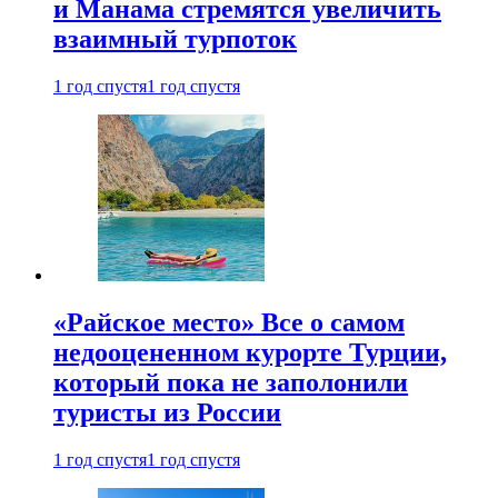
и Манама стремятся увеличить
взаимный турпоток
1 год спустя
1 год спустя
«Райское место» Все о самом
недооцененном курорте Турции,
который пока не заполонили
туристы из России
1 год спустя
1 год спустя