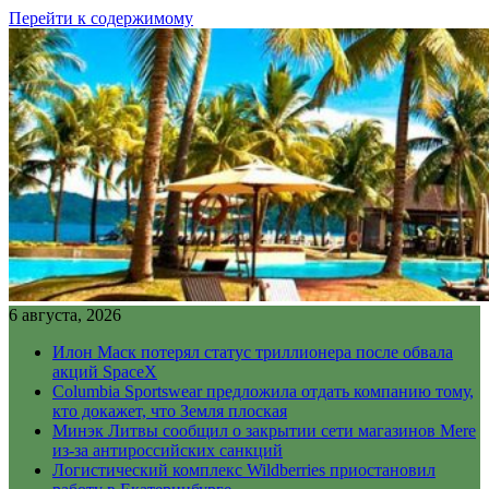
Перейти к содержимому
6 августа, 2026
Илон Маск потерял статус триллионера после обвала
акций SpaceX
Columbia Sportswear предложила отдать компанию тому,
кто докажет, что Земля плоская
Минэк Литвы сообщил о закрытии сети магазинов Mere
из-за антироссийских санкций
Логистический комплекс Wildberries приостановил