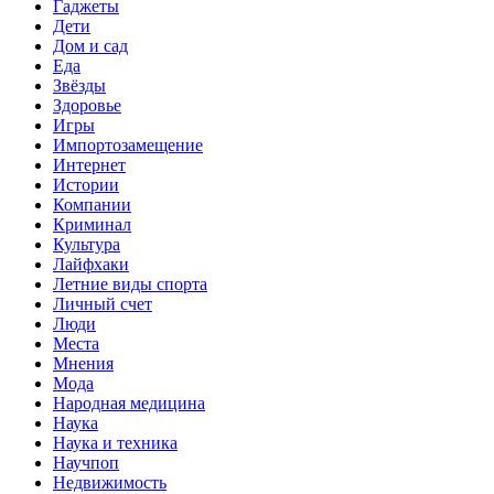
Гаджеты
Дети
Дом и сад
Еда
Звёзды
Здоровье
Игры
Импортозамещение
Интернет
Истории
Компании
Криминал
Культура
Лайфхаки
Летние виды спорта
Личный счет
Люди
Места
Мнения
Мода
Народная медицина
Наука
Наука и техника
Научпоп
Недвижимость