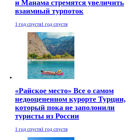
и Манама стремятся увеличить
взаимный турпоток
1 год спустя
1 год спустя
«Райское место» Все о самом
недооцененном курорте Турции,
который пока не заполонили
туристы из России
1 год спустя
1 год спустя