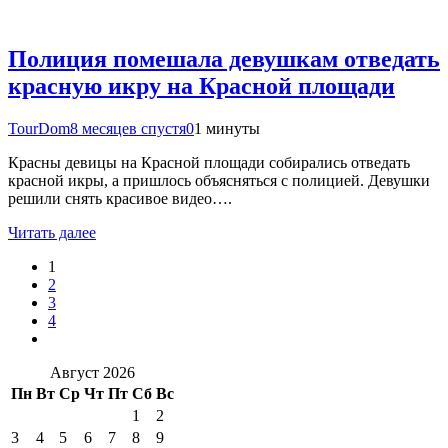
Полиция помешала девушкам отведать
красную икру на Красной площади
TourDom
8 месяцев спустя
0
1 минуты
Красны девицы на Красной площади собирались отведать
красной икры, а пришлось объясняться с полицией. Девушки
решили снять красивое видео….
Читать далее
1
2
3
4
Август 2026
Пн
Вт
Ср
Чт
Пт
Сб
Вс
1
2
3
4
5
6
7
8
9