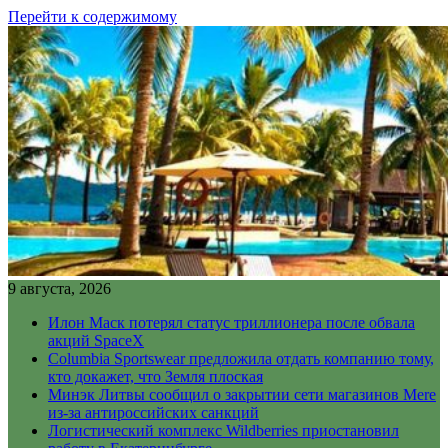
Перейти к содержимому
9 августа, 2026
Илон Маск потерял статус триллионера после обвала
акций SpaceX
Columbia Sportswear предложила отдать компанию тому,
кто докажет, что Земля плоская
Минэк Литвы сообщил о закрытии сети магазинов Mere
из-за антироссийских санкций
Логистический комплекс Wildberries приостановил