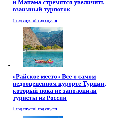
и Манама стремятся увеличить
взаимный турпоток
1 год спустя
1 год спустя
«Райское место» Все о самом
недооцененном курорте Турции,
который пока не заполонили
туристы из России
1 год спустя
1 год спустя