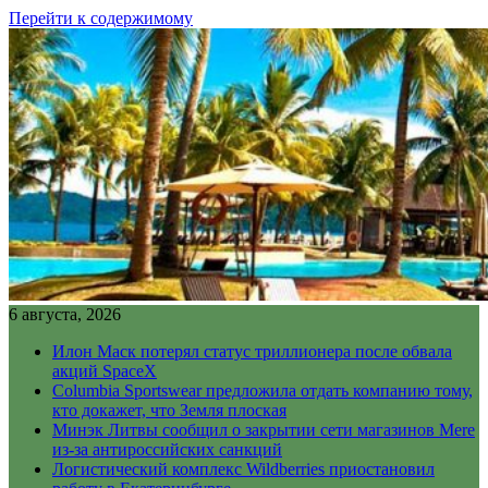
Перейти к содержимому
6 августа, 2026
Илон Маск потерял статус триллионера после обвала
акций SpaceX
Columbia Sportswear предложила отдать компанию тому,
кто докажет, что Земля плоская
Минэк Литвы сообщил о закрытии сети магазинов Mere
из-за антироссийских санкций
Логистический комплекс Wildberries приостановил