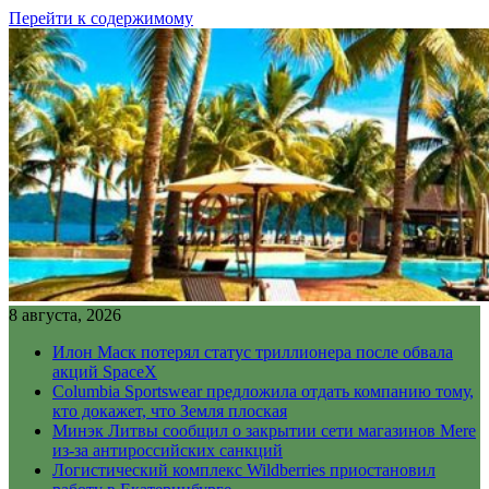
Перейти к содержимому
8 августа, 2026
Илон Маск потерял статус триллионера после обвала
акций SpaceX
Columbia Sportswear предложила отдать компанию тому,
кто докажет, что Земля плоская
Минэк Литвы сообщил о закрытии сети магазинов Mere
из-за антироссийских санкций
Логистический комплекс Wildberries приостановил