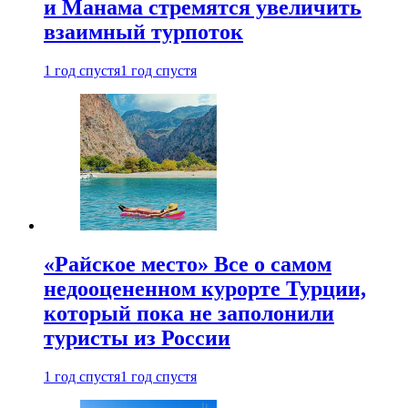
и Манама стремятся увеличить
взаимный турпоток
1 год спустя
1 год спустя
«Райское место» Все о самом
недооцененном курорте Турции,
который пока не заполонили
туристы из России
1 год спустя
1 год спустя