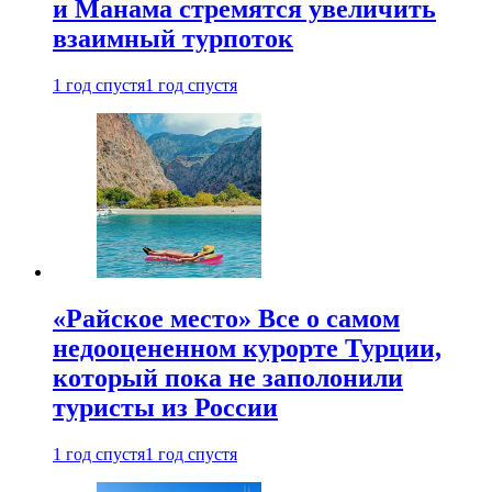
и Манама стремятся увеличить
взаимный турпоток
1 год спустя
1 год спустя
«Райское место» Все о самом
недооцененном курорте Турции,
который пока не заполонили
туристы из России
1 год спустя
1 год спустя