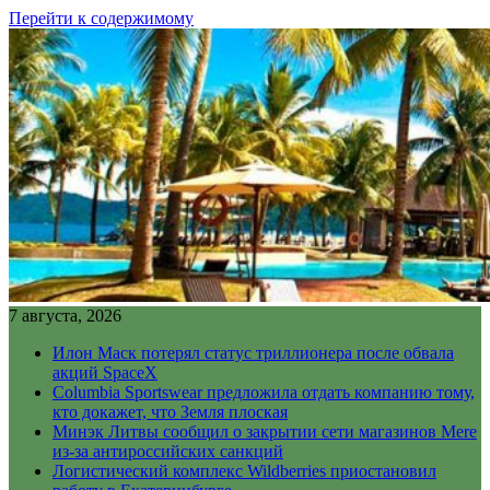
Перейти к содержимому
7 августа, 2026
Илон Маск потерял статус триллионера после обвала
акций SpaceX
Columbia Sportswear предложила отдать компанию тому,
кто докажет, что Земля плоская
Минэк Литвы сообщил о закрытии сети магазинов Mere
из-за антироссийских санкций
Логистический комплекс Wildberries приостановил