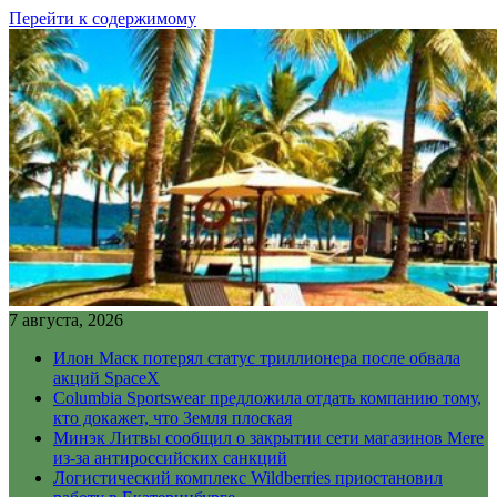
Перейти к содержимому
7 августа, 2026
Илон Маск потерял статус триллионера после обвала
акций SpaceX
Columbia Sportswear предложила отдать компанию тому,
кто докажет, что Земля плоская
Минэк Литвы сообщил о закрытии сети магазинов Mere
из-за антироссийских санкций
Логистический комплекс Wildberries приостановил