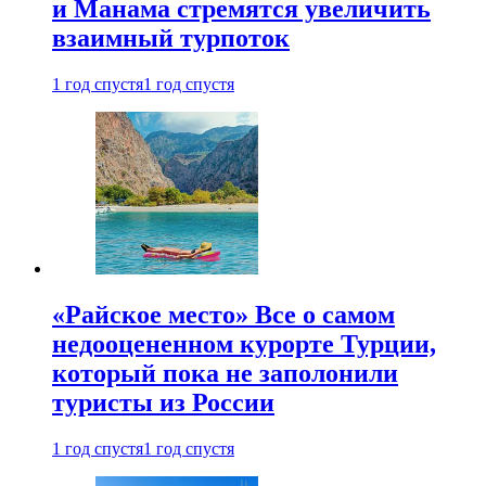
и Манама стремятся увеличить
взаимный турпоток
1 год спустя
1 год спустя
«Райское место» Все о самом
недооцененном курорте Турции,
который пока не заполонили
туристы из России
1 год спустя
1 год спустя