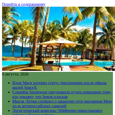
Перейти к содержимому
6 августа, 2026
Илон Маск потерял статус триллионера после обвала
акций SpaceX
Columbia Sportswear предложила отдать компанию тому,
кто докажет, что Земля плоская
Минэк Литвы сообщил о закрытии сети магазинов Mere
из-за антироссийских санкций
Логистический комплекс Wildberries приостановил