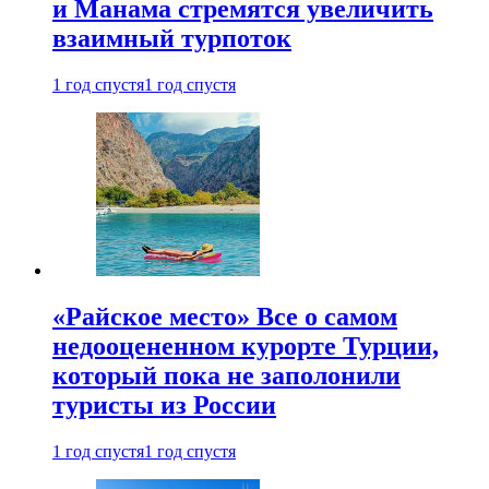
и Манама стремятся увеличить
взаимный турпоток
1 год спустя
1 год спустя
«Райское место» Все о самом
недооцененном курорте Турции,
который пока не заполонили
туристы из России
1 год спустя
1 год спустя