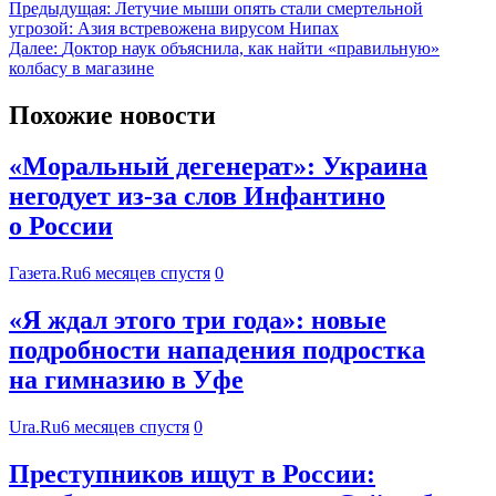
Предыдущая:
Летучие мыши опять стали смертельной
угрозой: Азия встревожена вирусом Нипах
Далее:
Доктор наук объяснила, как найти «правильную»
колбасу в магазине
Похожие новости
«Моральный дегенерат»: Украина
негодует из-за слов Инфантино
о России
Газета.Ru
6 месяцев спустя
0
«Я ждал этого три года»: новые
подробности нападения подростка
на гимназию в Уфе
Ura.Ru
6 месяцев спустя
0
Преступников ищут в России: