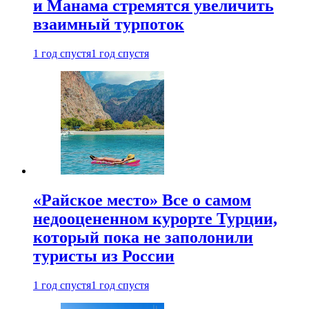
и Манама стремятся увеличить
взаимный турпоток
1 год спустя
1 год спустя
«Райское место» Все о самом
недооцененном курорте Турции,
который пока не заполонили
туристы из России
1 год спустя
1 год спустя