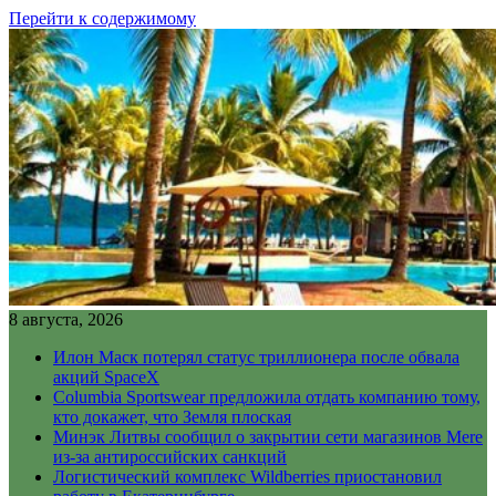
Перейти к содержимому
8 августа, 2026
Илон Маск потерял статус триллионера после обвала
акций SpaceX
Columbia Sportswear предложила отдать компанию тому,
кто докажет, что Земля плоская
Минэк Литвы сообщил о закрытии сети магазинов Mere
из-за антироссийских санкций
Логистический комплекс Wildberries приостановил