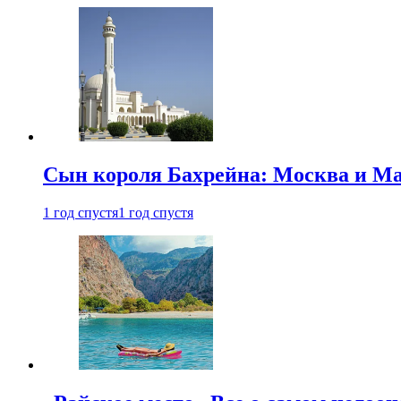
Сын короля Бахрейна: Москва и Ма
1 год спустя
1 год спустя