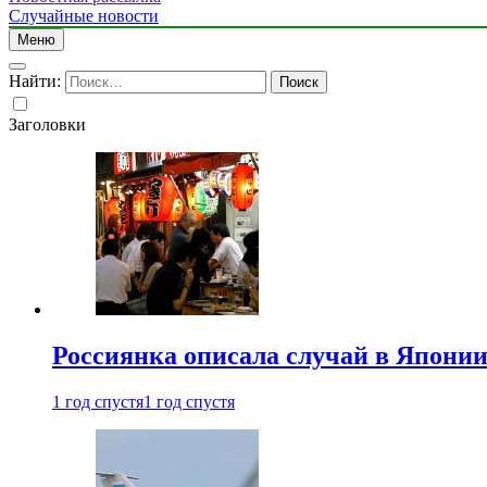
Случайные новости
Меню
Найти:
Заголовки
Россиянка описала случай в Японии 
1 год спустя
1 год спустя