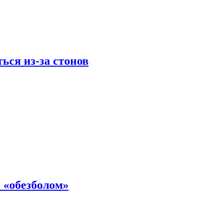
ься из-за стонов
 «обезболом»