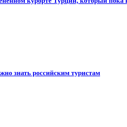
цененном курорте Турции, который пока 
ужно знать российским туристам