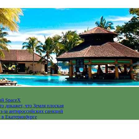
ий SpaceX
то докажет, что Земля плоская
з-за антироссийских санкций
у в Екатеринбурге