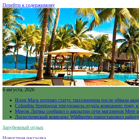
Перейти к содержимому
6 августа, 2026
Илон Маск потерял статус триллионера после обвала акц
Columbia Sportswear предложила отдать компанию тому, к
Минэк Литвы сообщил о закрытии сети магазинов Mere и
Логистический комплекс Wildberries приостановил работ
Зарубежный отдых
Новостная рассылка