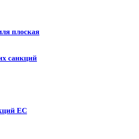
мля плоская
их санкций
нкций ЕС