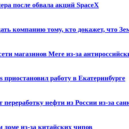
ера после обвала акций SpaceX
ать компанию тому, кто докажет, что Зе
ети магазинов Mere из-за антироссийск
s приостановил работу в Екатеринбурге
 переработку нефти из России из-за са
м доме из-за китайских чипов