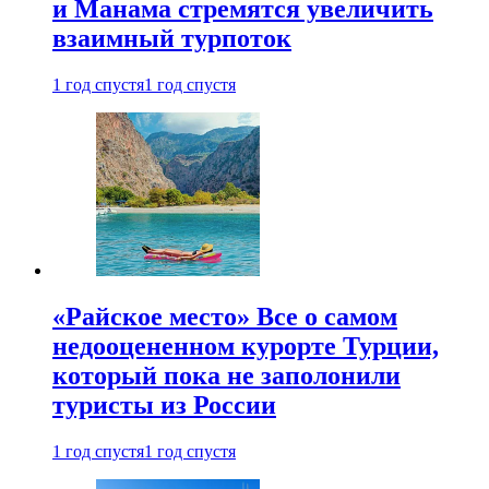
и Манама стремятся увеличить
взаимный турпоток
1 год спустя
1 год спустя
«Райское место» Все о самом
недооцененном курорте Турции,
который пока не заполонили
туристы из России
1 год спустя
1 год спустя