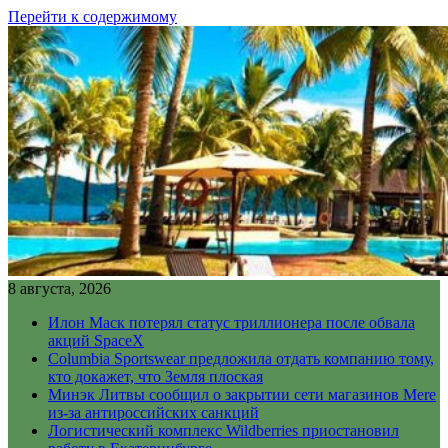
Перейти к содержимому
8 августа, 2026
Илон Маск потерял статус триллионера после обвала
акций SpaceX
Columbia Sportswear предложила отдать компанию тому,
кто докажет, что Земля плоская
Минэк Литвы сообщил о закрытии сети магазинов Mere
из-за антироссийских санкций
Логистический комплекс Wildberries приостановил