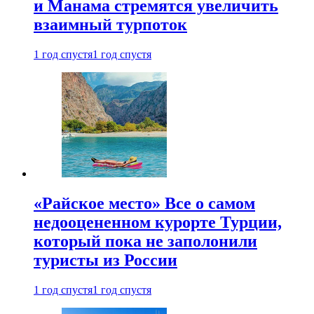
и Манама стремятся увеличить
взаимный турпоток
1 год спустя
1 год спустя
«Райское место» Все о самом
недооцененном курорте Турции,
который пока не заполонили
туристы из России
1 год спустя
1 год спустя