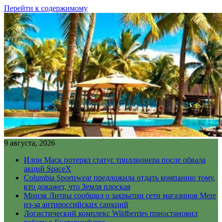
Перейти к содержимому
9 августа, 2026
Илон Маск потерял статус триллионера после обвала
акций SpaceX
Columbia Sportswear предложила отдать компанию тому,
кто докажет, что Земля плоская
Минэк Литвы сообщил о закрытии сети магазинов Mere
из-за антироссийских санкций
Логистический комплекс Wildberries приостановил