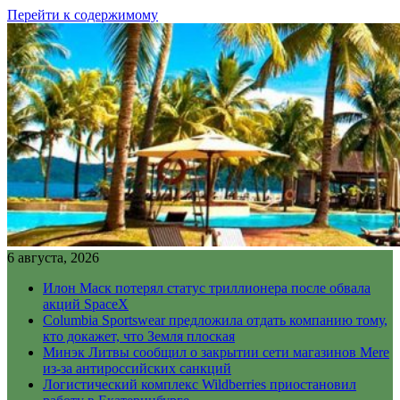
Перейти к содержимому
6 августа, 2026
Илон Маск потерял статус триллионера после обвала
акций SpaceX
Columbia Sportswear предложила отдать компанию тому,
кто докажет, что Земля плоская
Минэк Литвы сообщил о закрытии сети магазинов Mere
из-за антироссийских санкций
Логистический комплекс Wildberries приостановил