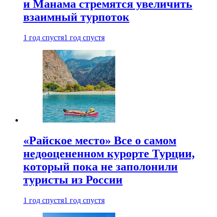
и Манама стремятся увеличить
взаимный турпоток
1 год спустя
1 год спустя
«Райское место» Все о самом
недооцененном курорте Турции,
который пока не заполонили
туристы из России
1 год спустя
1 год спустя