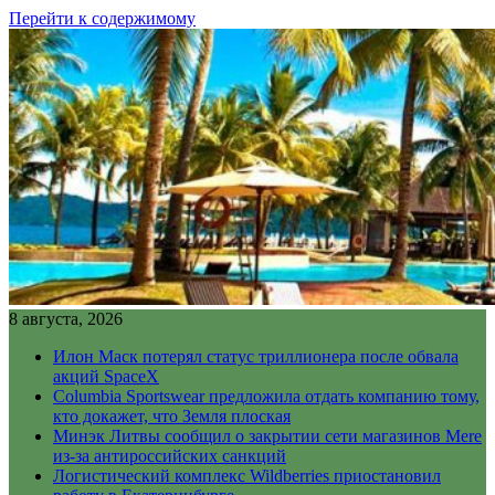
Перейти к содержимому
8 августа, 2026
Илон Маск потерял статус триллионера после обвала
акций SpaceX
Columbia Sportswear предложила отдать компанию тому,
кто докажет, что Земля плоская
Минэк Литвы сообщил о закрытии сети магазинов Mere
из-за антироссийских санкций
Логистический комплекс Wildberries приостановил