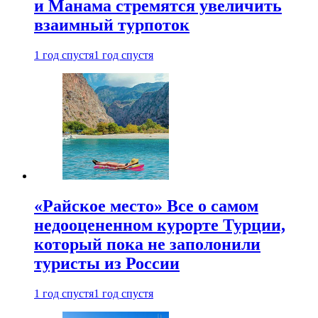
и Манама стремятся увеличить
взаимный турпоток
1 год спустя
1 год спустя
«Райское место» Все о самом
недооцененном курорте Турции,
который пока не заполонили
туристы из России
1 год спустя
1 год спустя