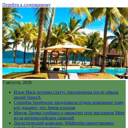
Перейти к содержимому
7 августа, 2026
Илон Маск потерял статус триллионера после обвала
акций SpaceX
Columbia Sportswear предложила отдать компанию тому,
кто докажет, что Земля плоская
Минэк Литвы сообщил о закрытии сети магазинов Mere
из-за антироссийских санкций
Логистический комплекс Wildberries приостановил