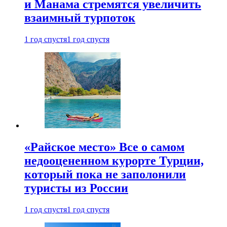
и Манама стремятся увеличить
взаимный турпоток
1 год спустя
1 год спустя
«Райское место» Все о самом
недооцененном курорте Турции,
который пока не заполонили
туристы из России
1 год спустя
1 год спустя