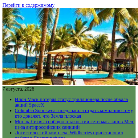
Перейти к содержимому
7 августа, 2026
Илон Маск потерял статус триллионера после обвала
акций SpaceX
Columbia Sportswear предложила отдать компанию тому,
кто докажет, что Земля плоская
Минэк Литвы сообщил о закрытии сети магазинов Mere
из-за антироссийских санкций
Логистический комплекс Wildberries приостановил