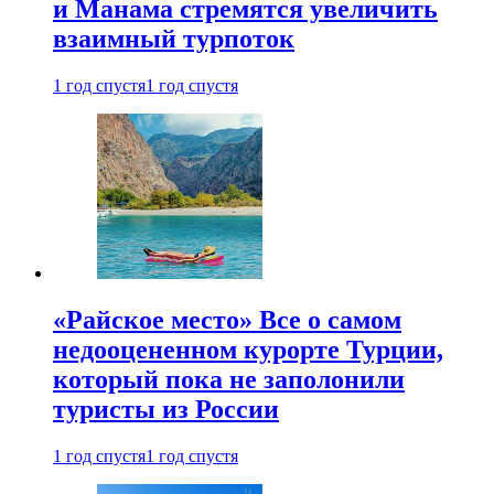
и Манама стремятся увеличить
взаимный турпоток
1 год спустя
1 год спустя
«Райское место» Все о самом
недооцененном курорте Турции,
который пока не заполонили
туристы из России
1 год спустя
1 год спустя