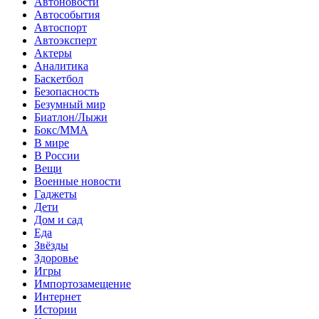
Автоновости
Автособытия
Автоспорт
Автоэксперт
Актеры
Аналитика
Баскетбол
Безопасность
Безумный мир
Биатлон/Лыжи
Бокс/MMA
В мире
В России
Вещи
Военные новости
Гаджеты
Дети
Дом и сад
Еда
Звёзды
Здоровье
Игры
Импортозамещение
Интернет
Истории