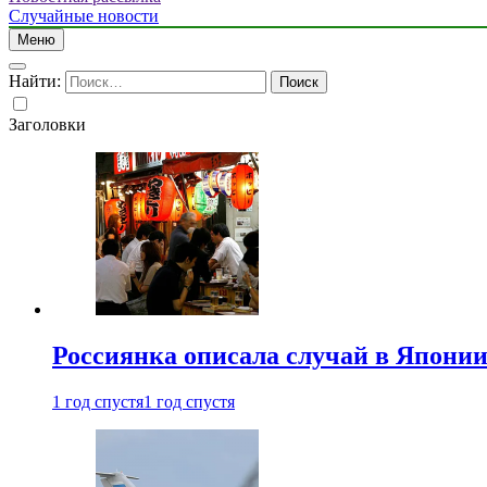
Случайные новости
Меню
Найти:
Заголовки
Россиянка описала случай в Японии 
1 год спустя
1 год спустя