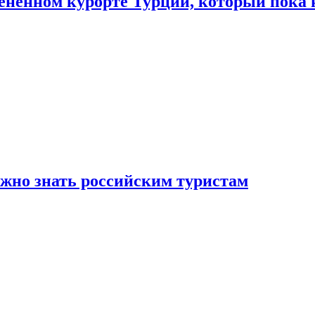
цененном курорте Турции, который пока 
ужно знать российским туристам