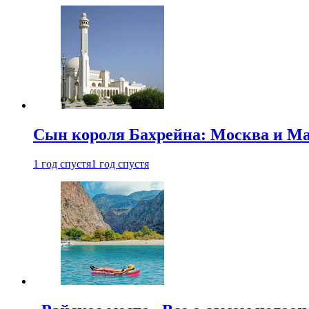
Сын короля Бахрейна: Москва и Ма
1 год спустя
1 год спустя