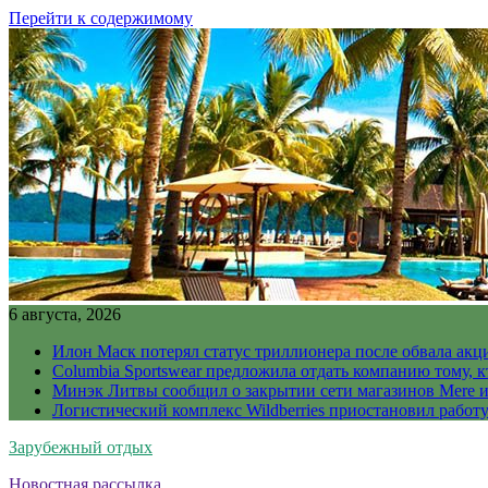
Перейти к содержимому
6 августа, 2026
Илон Маск потерял статус триллионера после обвала акц
Columbia Sportswear предложила отдать компанию тому, к
Минэк Литвы сообщил о закрытии сети магазинов Mere и
Логистический комплекс Wildberries приостановил работ
Зарубежный отдых
Новостная рассылка