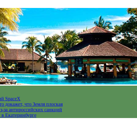
ий SpaceX
то докажет, что Земля плоская
з-за антироссийских санкций
у в Екатеринбурге