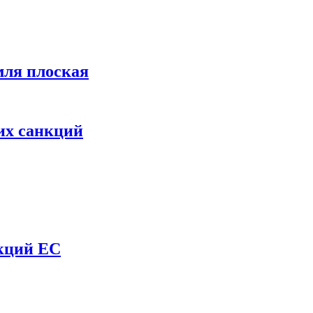
мля плоская
их санкций
нкций ЕС