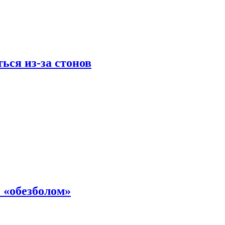
ься из-за стонов
 «обезболом»