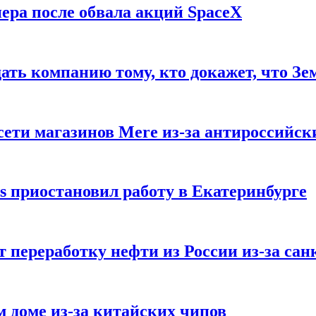
ера после обвала акций SpaceX
ать компанию тому, кто докажет, что Зе
ети магазинов Mere из-за антироссийск
s приостановил работу в Екатеринбурге
 переработку нефти из России из-за са
м доме из-за китайских чипов