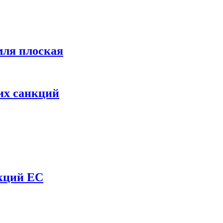
мля плоская
их санкций
нкций ЕС