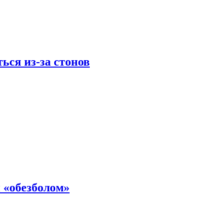
ься из-за стонов
 «обезболом»