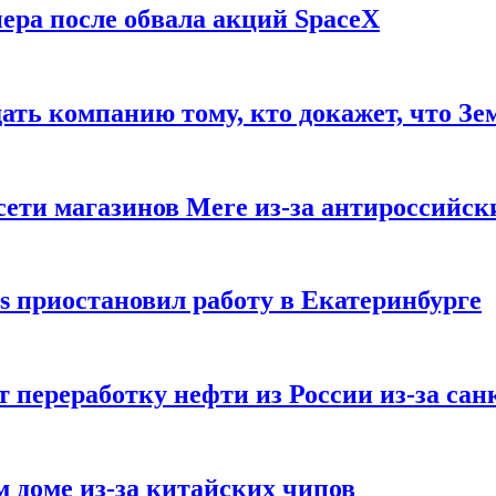
ера после обвала акций SpaceX
ать компанию тому, кто докажет, что Зе
ети магазинов Mere из-за антироссийск
s приостановил работу в Екатеринбурге
 переработку нефти из России из-за са
м доме из-за китайских чипов