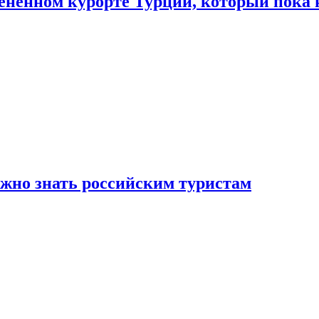
цененном курорте Турции, который пока 
ужно знать российским туристам