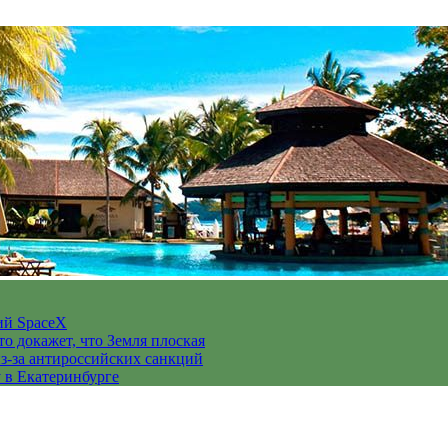
ий SpaceX
то докажет, что Земля плоская
з-за антироссийских санкций
у в Екатеринбурге