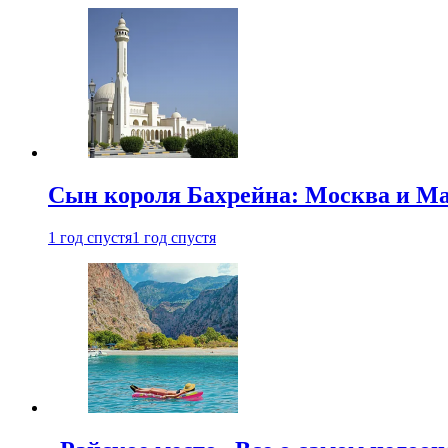
Сын короля Бахрейна: Москва и Ма
1 год спустя
1 год спустя