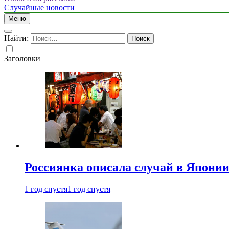
Случайные новости
Меню
Найти:
Заголовки
Россиянка описала случай в Японии 
1 год спустя
1 год спустя