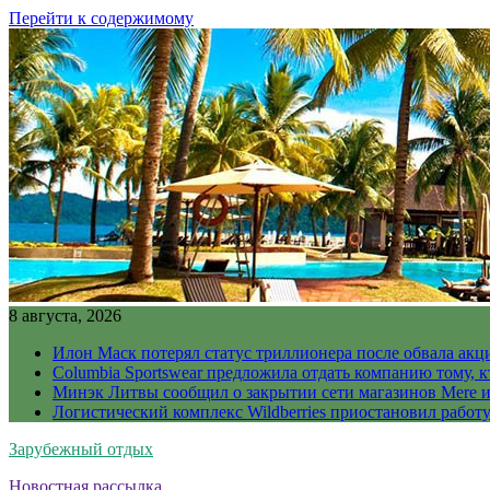
Перейти к содержимому
8 августа, 2026
Илон Маск потерял статус триллионера после обвала акц
Columbia Sportswear предложила отдать компанию тому, к
Минэк Литвы сообщил о закрытии сети магазинов Mere и
Логистический комплекс Wildberries приостановил работ
Зарубежный отдых
Новостная рассылка