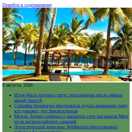
Перейти к содержимому
8 августа, 2026
Илон Маск потерял статус триллионера после обвала
акций SpaceX
Columbia Sportswear предложила отдать компанию тому,
кто докажет, что Земля плоская
Минэк Литвы сообщил о закрытии сети магазинов Mere
из-за антироссийских санкций
Логистический комплекс Wildberries приостановил