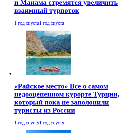
и Манама стремятся увеличить
взаимный турпоток
1 год спустя
1 год спустя
«Райское место» Все о самом
недооцененном курорте Турции,
который пока не заполонили
туристы из России
1 год спустя
1 год спустя