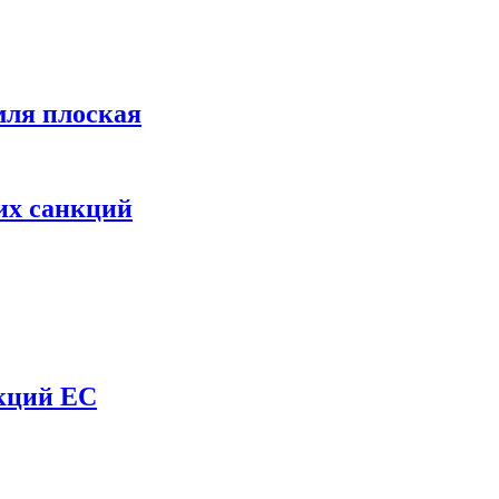
мля плоская
их санкций
нкций ЕС