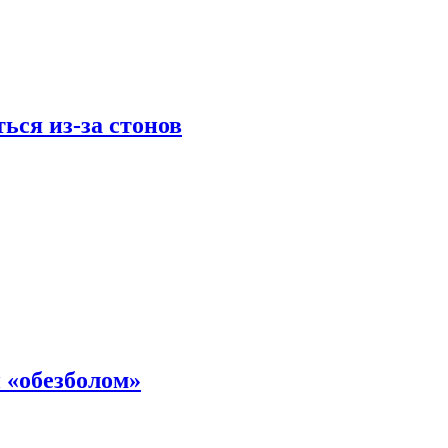
ься из-за стонов
 «обезболом»