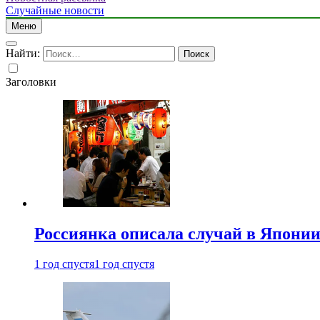
Случайные новости
Меню
Найти:
Заголовки
Россиянка описала случай в Японии 
1 год спустя
1 год спустя