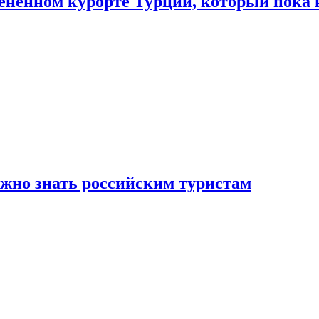
цененном курорте Турции, который пока 
ужно знать российским туристам