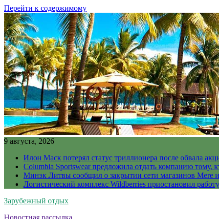
Перейти к содержимому
9 августа, 2026
Илон Маск потерял статус триллионера после обвала акц
Columbia Sportswear предложила отдать компанию тому, к
Минэк Литвы сообщил о закрытии сети магазинов Mere и
Логистический комплекс Wildberries приостановил работ
Зарубежный отдых
Новостная рассылка