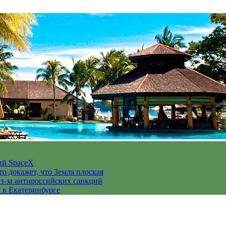
ий SpaceX
то докажет, что Земля плоская
з-за антироссийских санкций
у в Екатеринбурге