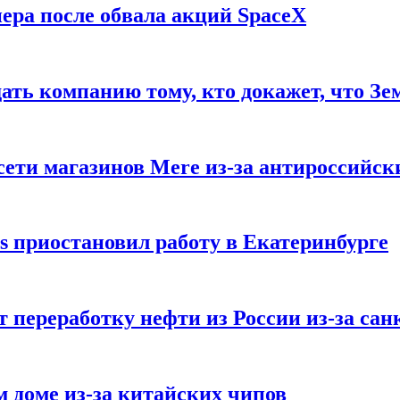
ера после обвала акций SpaceX
ать компанию тому, кто докажет, что Зе
ети магазинов Mere из-за антироссийск
s приостановил работу в Екатеринбурге
 переработку нефти из России из-за са
м доме из-за китайских чипов