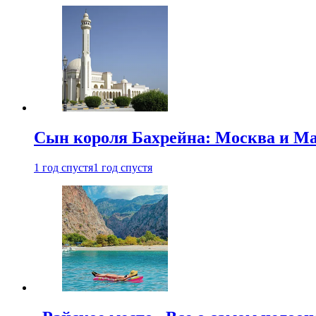
Сын короля Бахрейна: Москва и Ма
1 год спустя
1 год спустя