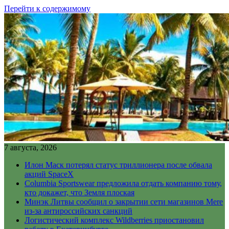
Перейти к содержимому
7 августа, 2026
Илон Маск потерял статус триллионера после обвала
акций SpaceX
Columbia Sportswear предложила отдать компанию тому,
кто докажет, что Земля плоская
Минэк Литвы сообщил о закрытии сети магазинов Mere
из-за антироссийских санкций
Логистический комплекс Wildberries приостановил