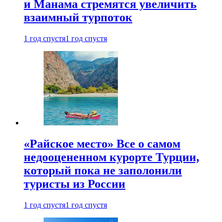
и Манама стремятся увеличить
взаимный турпоток
1 год спустя
1 год спустя
«Райское место» Все о самом
недооцененном курорте Турции,
который пока не заполонили
туристы из России
1 год спустя
1 год спустя