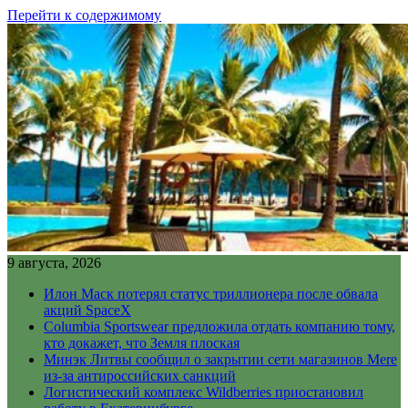
Перейти к содержимому
9 августа, 2026
Илон Маск потерял статус триллионера после обвала
акций SpaceX
Columbia Sportswear предложила отдать компанию тому,
кто докажет, что Земля плоская
Минэк Литвы сообщил о закрытии сети магазинов Mere
из-за антироссийских санкций
Логистический комплекс Wildberries приостановил