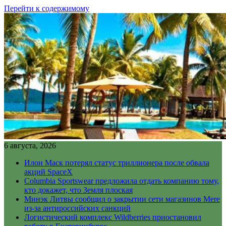
Перейти к содержимому
6 августа, 2026
Илон Маск потерял статус триллионера после обвала
акций SpaceX
Columbia Sportswear предложила отдать компанию тому,
кто докажет, что Земля плоская
Минэк Литвы сообщил о закрытии сети магазинов Mere
из-за антироссийских санкций
Логистический комплекс Wildberries приостановил