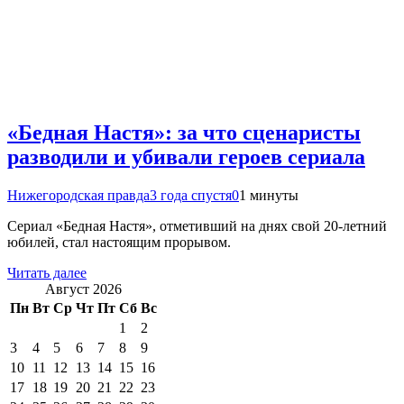
«Бедная Настя»: за что сценаристы
разводили и убивали героев сериала
Нижегородская правда
3 года спустя
0
1 минуты
Сериал «Бедная Настя», отметивший на днях свой 20-летний
юбилей, стал настоящим прорывом.
Читать далее
Август 2026
Пн
Вт
Ср
Чт
Пт
Сб
Вс
1
2
3
4
5
6
7
8
9
10
11
12
13
14
15
16
17
18
19
20
21
22
23