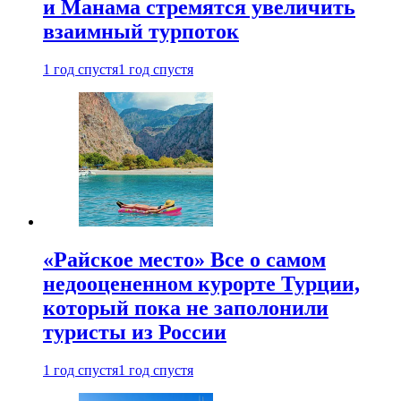
и Манама стремятся увеличить
взаимный турпоток
1 год спустя
1 год спустя
«Райское место» Все о самом
недооцененном курорте Турции,
который пока не заполонили
туристы из России
1 год спустя
1 год спустя