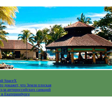
ий SpaceX
то докажет, что Земля плоская
з-за антироссийских санкций
у в Екатеринбурге