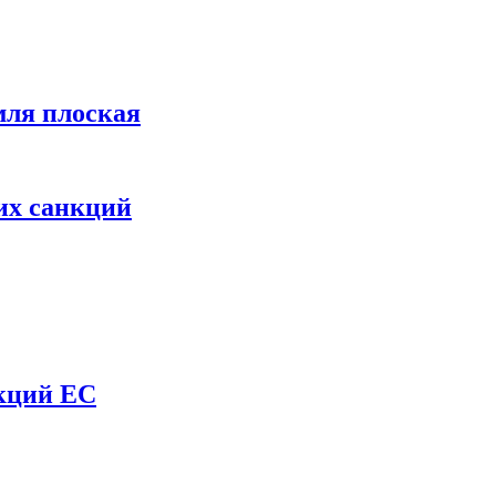
мля плоская
их санкций
нкций ЕС