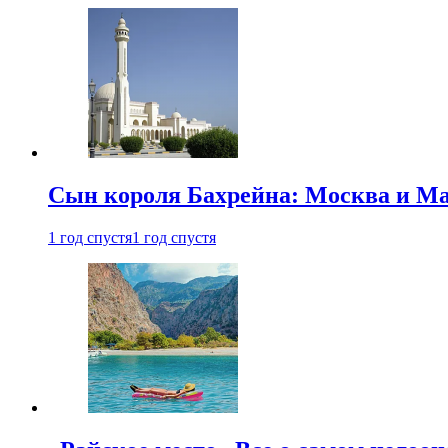
Сын короля Бахрейна: Москва и Ма
1 год спустя
1 год спустя