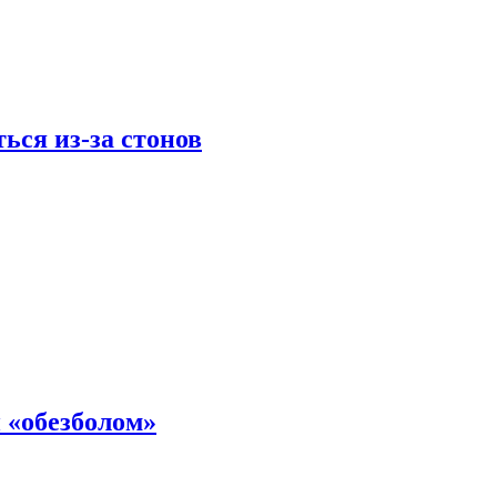
ься из-за стонов
 «обезболом»