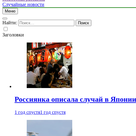
Случайные новости
Меню
Найти:
Заголовки
Россиянка описала случай в Японии 
1 год спустя
1 год спустя