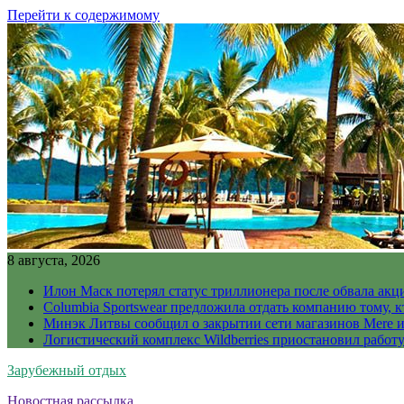
Перейти к содержимому
8 августа, 2026
Илон Маск потерял статус триллионера после обвала акц
Columbia Sportswear предложила отдать компанию тому, к
Минэк Литвы сообщил о закрытии сети магазинов Mere и
Логистический комплекс Wildberries приостановил работ
Зарубежный отдых
Новостная рассылка