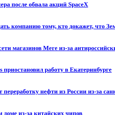
ера после обвала акций SpaceX
ать компанию тому, кто докажет, что Зе
ети магазинов Mere из-за антироссийск
s приостановил работу в Екатеринбурге
 переработку нефти из России из-за са
м доме из-за китайских чипов