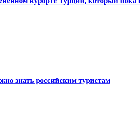
цененном курорте Турции, который пока 
ужно знать российским туристам