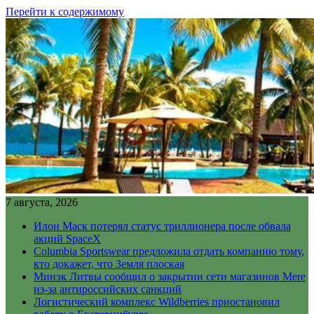
Перейти к содержимому
7 августа, 2026
Илон Маск потерял статус триллионера после обвала
акций SpaceX
Columbia Sportswear предложила отдать компанию тому,
кто докажет, что Земля плоская
Минэк Литвы сообщил о закрытии сети магазинов Mere
из-за антироссийских санкций
Логистический комплекс Wildberries приостановил