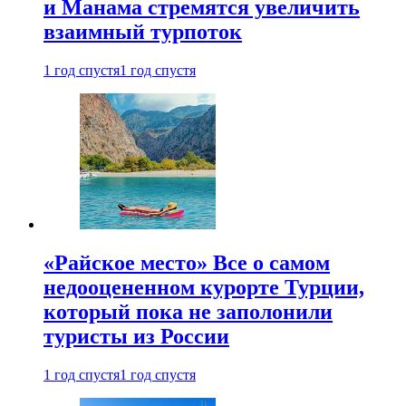
и Манама стремятся увеличить
взаимный турпоток
1 год спустя
1 год спустя
«Райское место» Все о самом
недооцененном курорте Турции,
который пока не заполонили
туристы из России
1 год спустя
1 год спустя