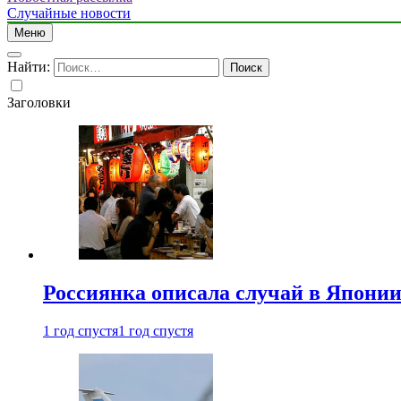
Случайные новости
Меню
Найти:
Заголовки
Россиянка описала случай в Японии 
1 год спустя
1 год спустя