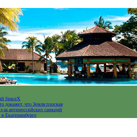
ий SpaceX
то докажет, что Земля плоская
з-за антироссийских санкций
у в Екатеринбурге