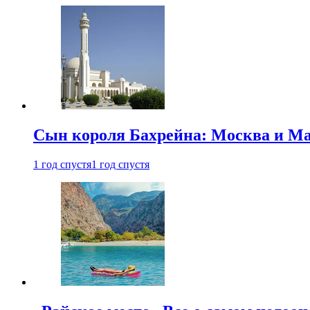
Сын короля Бахрейна: Москва и Ма
1 год спустя
1 год спустя