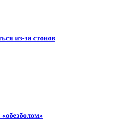
ься из-за стонов
 «обезболом»