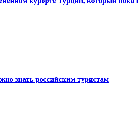
цененном курорте Турции, который пока 
ужно знать российским туристам