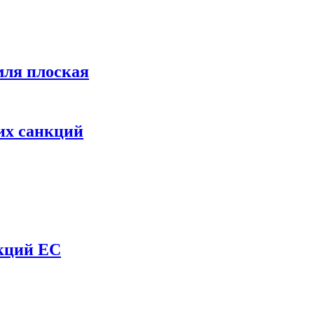
мля плоская
их санкций
нкций ЕС