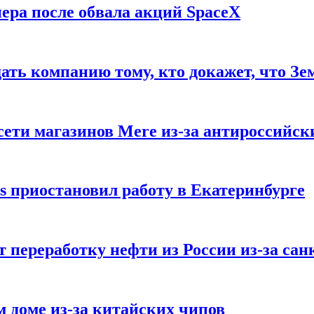
ера после обвала акций SpaceX
ать компанию тому, кто докажет, что Зе
ети магазинов Mere из-за антироссийск
s приостановил работу в Екатеринбурге
 переработку нефти из России из-за са
м доме из-за китайских чипов