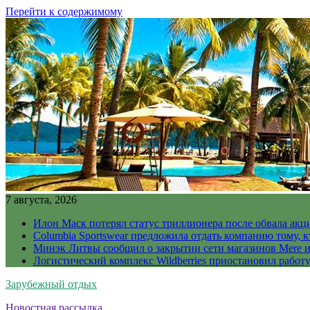
Перейти к содержимому
7 августа, 2026
Илон Маск потерял статус триллионера после обвала акц
Columbia Sportswear предложила отдать компанию тому, к
Минэк Литвы сообщил о закрытии сети магазинов Mere и
Логистический комплекс Wildberries приостановил работ
Зарубежный отдых
Новостная рассылка