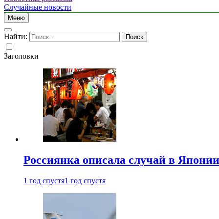
Случайные новости
Меню
Найти:
Заголовки
Россиянка описала случай в Японии 
1 год спустя
1 год спустя