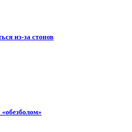
ься из-за стонов
 «обезболом»