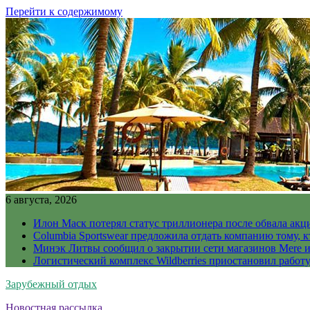
Перейти к содержимому
6 августа, 2026
Илон Маск потерял статус триллионера после обвала акц
Columbia Sportswear предложила отдать компанию тому, к
Минэк Литвы сообщил о закрытии сети магазинов Mere и
Логистический комплекс Wildberries приостановил работ
Зарубежный отдых
Новостная рассылка