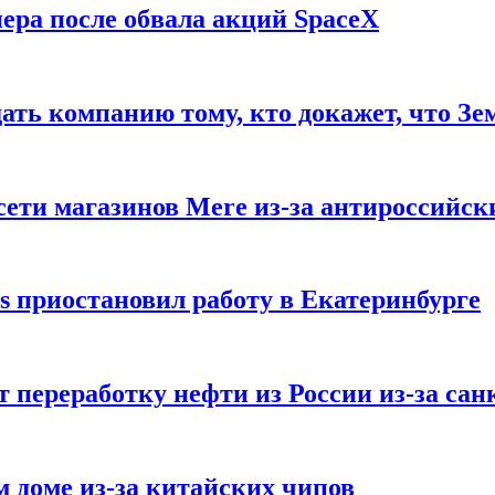
ера после обвала акций SpaceX
ать компанию тому, кто докажет, что Зе
ети магазинов Mere из-за антироссийск
s приостановил работу в Екатеринбурге
 переработку нефти из России из-за са
м доме из-за китайских чипов