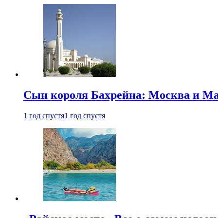
Сын короля Бахрейна: Москва и Ма
1 год спустя
1 год спустя