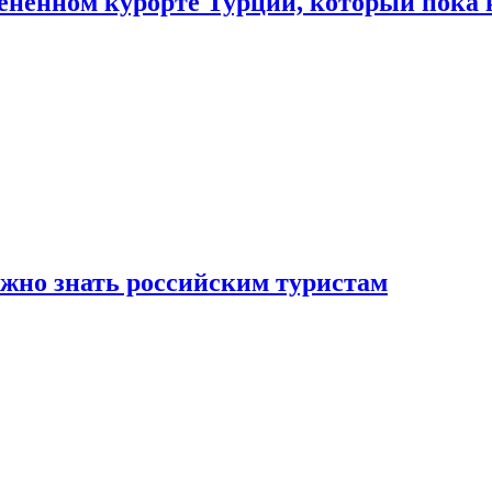
цененном курорте Турции, который пока 
ужно знать российским туристам