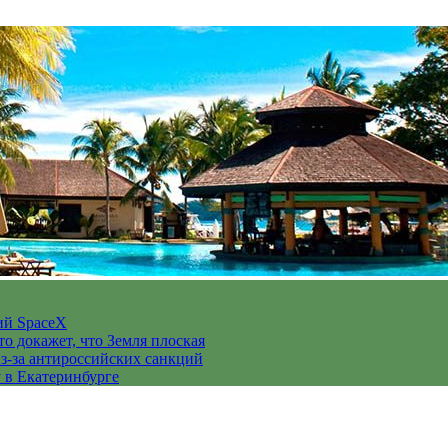
ий SpaceX
то докажет, что Земля плоская
з-за антироссийских санкций
у в Екатеринбурге