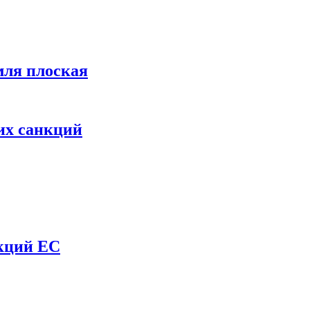
мля плоская
их санкций
нкций ЕС