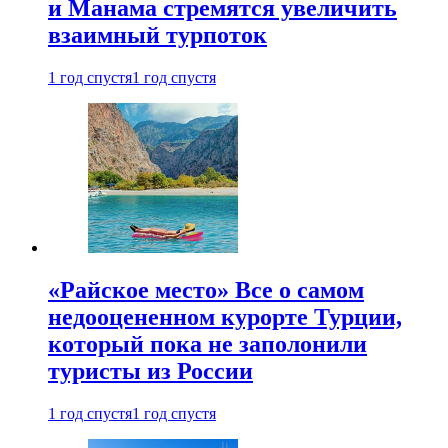
и Манама стремятся увеличить
взаимный турпоток
1 год спустя
1 год спустя
«Райское место» Все о самом
недооцененном курорте Турции,
который пока не заполонили
туристы из России
1 год спустя
1 год спустя