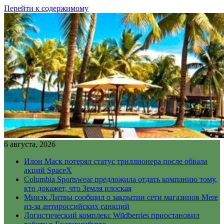
Перейти к содержимому
6 августа, 2026
Илон Маск потерял статус триллионера после обвала
акций SpaceX
Columbia Sportswear предложила отдать компанию тому,
кто докажет, что Земля плоская
Минэк Литвы сообщил о закрытии сети магазинов Mere
из-за антироссийских санкций
Логистический комплекс Wildberries приостановил