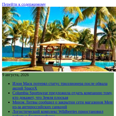
Перейти к содержимому
9 августа, 2026
Илон Маск потерял статус триллионера после обвала
акций SpaceX
Columbia Sportswear предложила отдать компанию тому,
кто докажет, что Земля плоская
Минэк Литвы сообщил о закрытии сети магазинов Mere
из-за антироссийских санкций
Логистический комплекс Wildberries приостановил