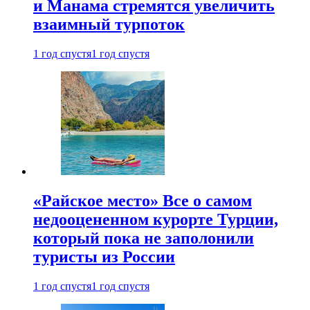
и Манама стремятся увеличить
взаимный турпоток
1 год спустя
1 год спустя
«Райское место» Все о самом
недооцененном курорте Турции,
который пока не заполонили
туристы из России
1 год спустя
1 год спустя