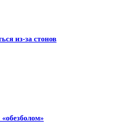
ься из-за стонов
 «обезболом»