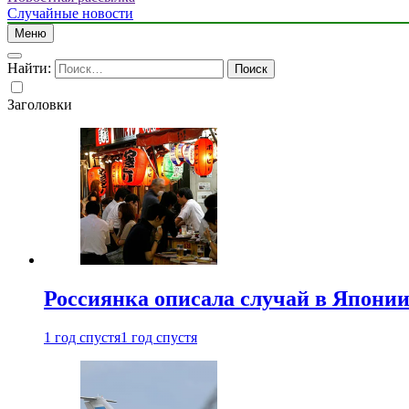
Случайные новости
Меню
Найти:
Заголовки
Россиянка описала случай в Японии 
1 год спустя
1 год спустя