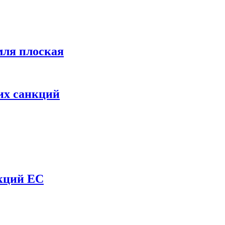
мля плоская
их санкций
нкций ЕС