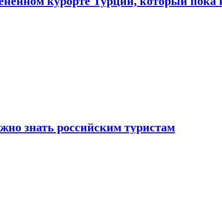
цененном курорте Турции, который пока 
ужно знать российским туристам