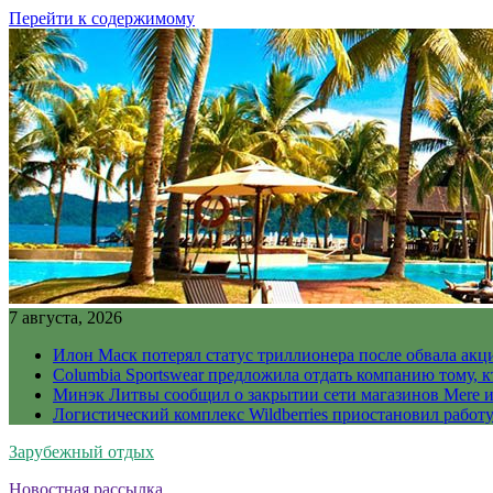
Перейти к содержимому
7 августа, 2026
Илон Маск потерял статус триллионера после обвала акц
Columbia Sportswear предложила отдать компанию тому, к
Минэк Литвы сообщил о закрытии сети магазинов Mere и
Логистический комплекс Wildberries приостановил работ
Зарубежный отдых
Новостная рассылка