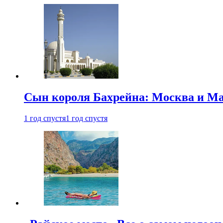
Сын короля Бахрейна: Москва и Ма
1 год спустя
1 год спустя