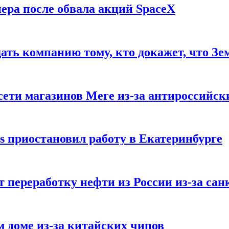
ера после обвала акций SpaceX
ать компанию тому, кто докажет, что Зе
ети магазинов Mere из-за антироссийск
s приостановил работу в Екатеринбурге
 переработку нефти из России из-за са
м доме из-за китайских чипов