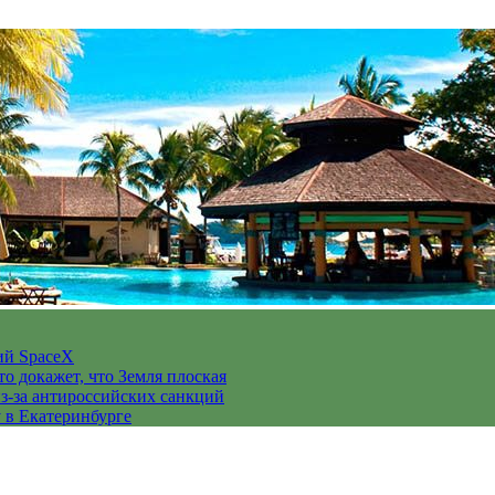
ий SpaceX
то докажет, что Земля плоская
з-за антироссийских санкций
у в Екатеринбурге