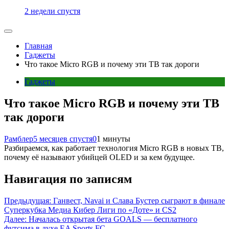
2 недели спустя
Главная
Гаджеты
Что такое Micro RGB и почему эти ТВ так дороги
Гаджеты
Что такое Micro RGB и почему эти ТВ
так дороги
Рамблер
5 месяцев спустя
0
1 минуты
Разбираемся, как работает технология Micro RGB в новых ТВ,
почему её называют убийцей OLED и за кем будущее.
Навигация по записям
Предыдущая:
Ганвест, Navai и Слава Бустер сыграют в финале
Суперкубка Медиа Кибер Лиги по «Доте» и CS2
Далее:
Началась открытая бета GOALS — бесплатного
футсима в духе EA Sports FC