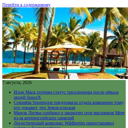
Перейти к содержимому
7 августа, 2026
Илон Маск потерял статус триллионера после обвала
акций SpaceX
Columbia Sportswear предложила отдать компанию тому,
кто докажет, что Земля плоская
Минэк Литвы сообщил о закрытии сети магазинов Mere
из-за антироссийских санкций
Логистический комплекс Wildberries приостановил