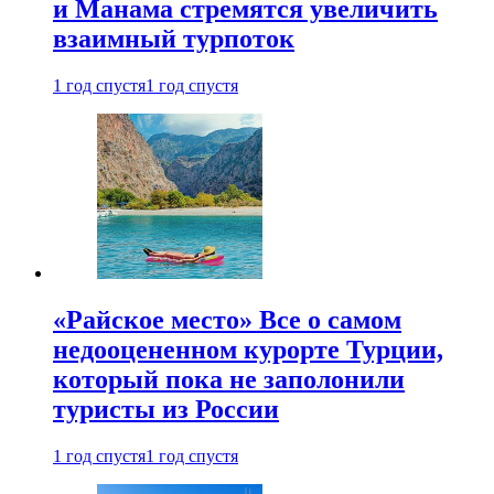
и Манама стремятся увеличить
взаимный турпоток
1 год спустя
1 год спустя
«Райское место» Все о самом
недооцененном курорте Турции,
который пока не заполонили
туристы из России
1 год спустя
1 год спустя