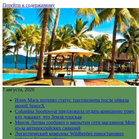
Перейти к содержимому
7 августа, 2026
Илон Маск потерял статус триллионера после обвала
акций SpaceX
Columbia Sportswear предложила отдать компанию тому,
кто докажет, что Земля плоская
Минэк Литвы сообщил о закрытии сети магазинов Mere
из-за антироссийских санкций
Логистический комплекс Wildberries приостановил