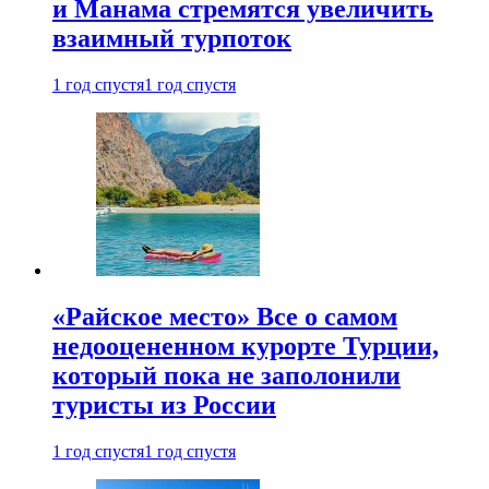
и Манама стремятся увеличить
взаимный турпоток
1 год спустя
1 год спустя
«Райское место» Все о самом
недооцененном курорте Турции,
который пока не заполонили
туристы из России
1 год спустя
1 год спустя