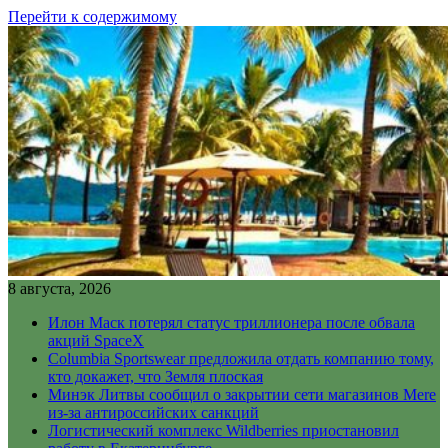
Перейти к содержимому
8 августа, 2026
Илон Маск потерял статус триллионера после обвала
акций SpaceX
Columbia Sportswear предложила отдать компанию тому,
кто докажет, что Земля плоская
Минэк Литвы сообщил о закрытии сети магазинов Mere
из-за антироссийских санкций
Логистический комплекс Wildberries приостановил