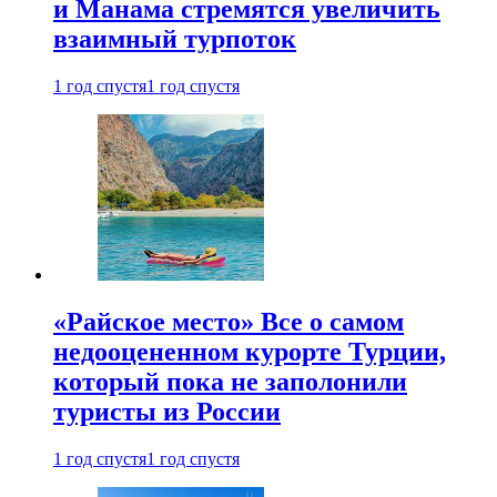
и Манама стремятся увеличить
взаимный турпоток
1 год спустя
1 год спустя
«Райское место» Все о самом
недооцененном курорте Турции,
который пока не заполонили
туристы из России
1 год спустя
1 год спустя