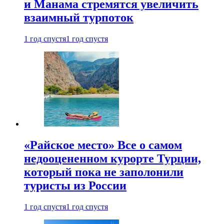
и Манама стремятся увеличить
взаимный турпоток
1 год спустя
1 год спустя
«Райское место» Все о самом
недооцененном курорте Турции,
который пока не заполонили
туристы из России
1 год спустя
1 год спустя