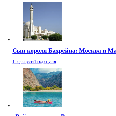
Сын короля Бахрейна: Москва и Ма
1 год спустя
1 год спустя