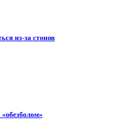
ься из-за стонов
 «обезболом»