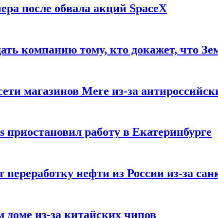
ера после обвала акций SpaceX
ать компанию тому, кто докажет, что Зе
ети магазинов Mere из-за антироссийск
s приостановил работу в Екатеринбурге
 переработку нефти из России из-за са
м доме из-за китайских чипов