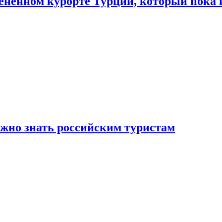
цененном курорте Турции, который пока 
ужно знать российским туристам