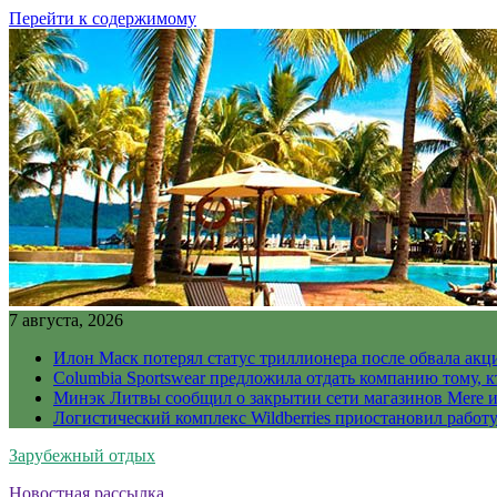
Перейти к содержимому
7 августа, 2026
Илон Маск потерял статус триллионера после обвала акц
Columbia Sportswear предложила отдать компанию тому, к
Минэк Литвы сообщил о закрытии сети магазинов Mere и
Логистический комплекс Wildberries приостановил работ
Зарубежный отдых
Новостная рассылка