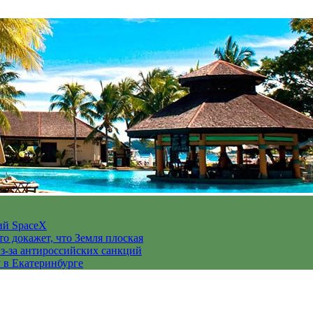
ий SpaceX
то докажет, что Земля плоская
з-за антироссийских санкций
у в Екатеринбурге