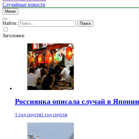
Случайные новости
Меню
Найти:
Заголовки
Россиянка описала случай в Японии 
1 год спустя
1 год спустя