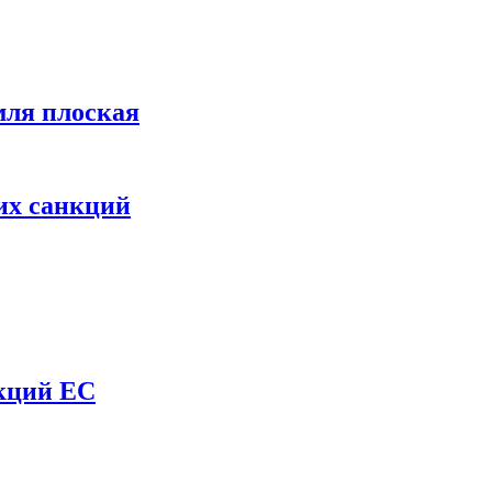
мля плоская
их санкций
нкций ЕС