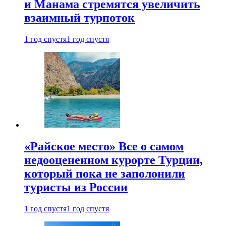
и Манама стремятся увеличить
взаимный турпоток
1 год спустя
1 год спустя
«Райское место» Все о самом
недооцененном курорте Турции,
который пока не заполонили
туристы из России
1 год спустя
1 год спустя