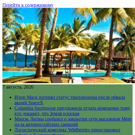
Перейти к содержимому
7 августа, 2026
Илон Маск потерял статус триллионера после обвала
акций SpaceX
Columbia Sportswear предложила отдать компанию тому,
кто докажет, что Земля плоская
Минэк Литвы сообщил о закрытии сети магазинов Mere
из-за антироссийских санкций
Логистический комплекс Wildberries приостановил