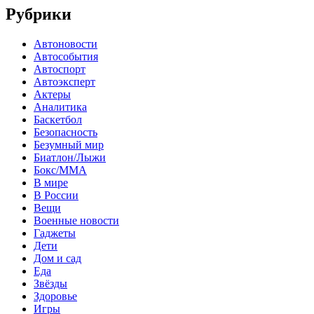
Рубрики
Автоновости
Автособытия
Автоспорт
Автоэксперт
Актеры
Аналитика
Баскетбол
Безопасность
Безумный мир
Биатлон/Лыжи
Бокс/MMA
В мире
В России
Вещи
Военные новости
Гаджеты
Дети
Дом и сад
Еда
Звёзды
Здоровье
Игры