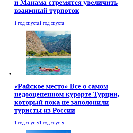
и Манама стремятся увеличить
взаимный турпоток
1 год спустя
1 год спустя
«Райское место» Все о самом
недооцененном курорте Турции,
который пока не заполонили
туристы из России
1 год спустя
1 год спустя