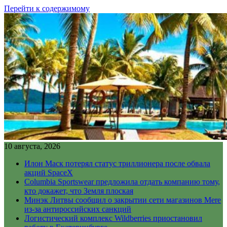
Перейти к содержимому
10 августа, 2026
Илон Маск потерял статус триллионера после обвала
акций SpaceX
Columbia Sportswear предложила отдать компанию тому,
кто докажет, что Земля плоская
Минэк Литвы сообщил о закрытии сети магазинов Mere
из-за антироссийских санкций
Логистический комплекс Wildberries приостановил