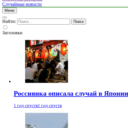
Случайные новости
Меню
Найти:
Заголовки
Россиянка описала случай в Японии 
1 год спустя
1 год спустя