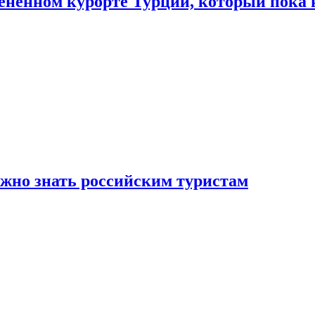
цененном курорте Турции, который пока 
ужно знать российским туристам