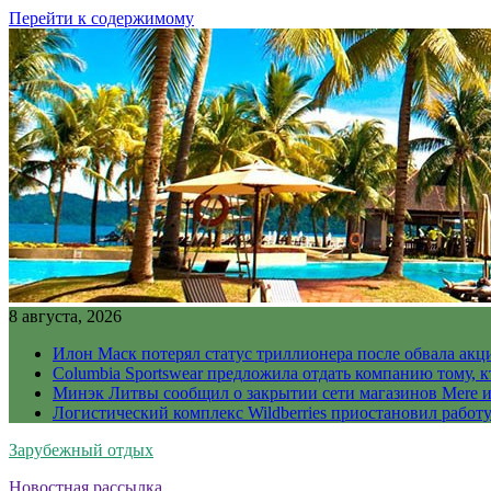
Перейти к содержимому
8 августа, 2026
Илон Маск потерял статус триллионера после обвала акц
Columbia Sportswear предложила отдать компанию тому, к
Минэк Литвы сообщил о закрытии сети магазинов Mere и
Логистический комплекс Wildberries приостановил работ
Зарубежный отдых
Новостная рассылка