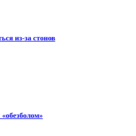
ься из-за стонов
 «обезболом»