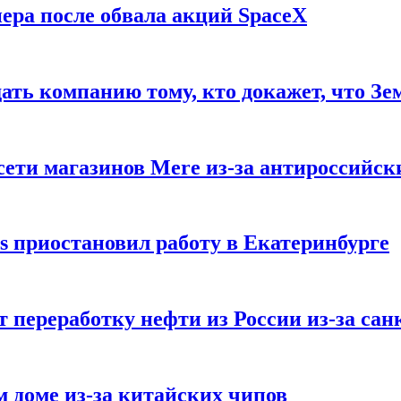
ера после обвала акций SpaceX
ать компанию тому, кто докажет, что Зе
ети магазинов Mere из-за антироссийск
s приостановил работу в Екатеринбурге
 переработку нефти из России из-за са
м доме из-за китайских чипов