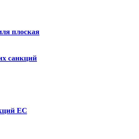
мля плоская
их санкций
нкций ЕС