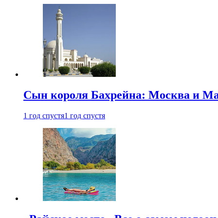
Сын короля Бахрейна: Москва и Ма
1 год спустя
1 год спустя