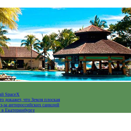
ий SpaceX
то докажет, что Земля плоская
з-за антироссийских санкций
у в Екатеринбурге