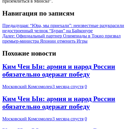
приземлиться в Минске".
Навигация по записям
Предыдущая:
“Юра, мы приехали”: неизвестные разукрасили
недостроенный челнок “Буран” на Байконуре
Далее:
Официальный партнер Олимпиады в Токио призвал
премьер-министра Японии отменить Игры
Похожие новости
Ким Чен Ын: армия и народ России
обязательно одержат победу
Московский Комсомолец
3 месяца спустя
0
Ким Чен Ын: армия и народ России
обязательно одержат победу
Московский Комсомолец
3 месяца спустя
0