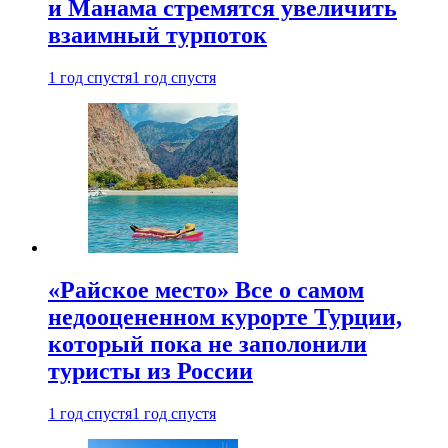
и Манама стремятся увеличить
взаимный турпоток
1 год спустя
1 год спустя
«Райское место» Все о самом
недооцененном курорте Турции,
который пока не заполонили
туристы из России
1 год спустя
1 год спустя