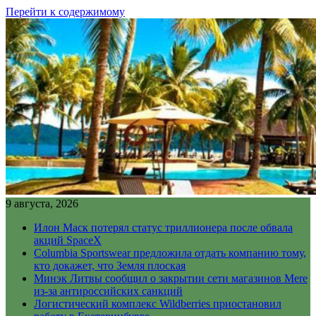
Перейти к содержимому
9 августа, 2026
Илон Маск потерял статус триллионера после обвала
акций SpaceX
Columbia Sportswear предложила отдать компанию тому,
кто докажет, что Земля плоская
Минэк Литвы сообщил о закрытии сети магазинов Mere
из-за антироссийских санкций
Логистический комплекс Wildberries приостановил