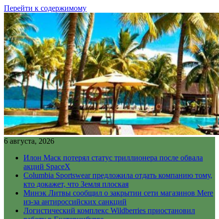
Перейти к содержимому
6 августа, 2026
Илон Маск потерял статус триллионера после обвала
акций SpaceX
Columbia Sportswear предложила отдать компанию тому,
кто докажет, что Земля плоская
Минэк Литвы сообщил о закрытии сети магазинов Mere
из-за антироссийских санкций
Логистический комплекс Wildberries приостановил