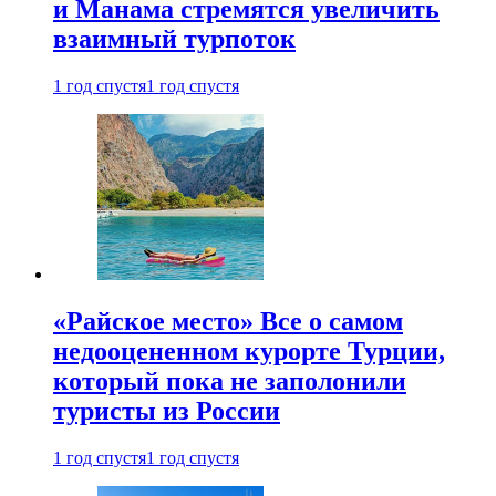
и Манама стремятся увеличить
взаимный турпоток
1 год спустя
1 год спустя
«Райское место» Все о самом
недооцененном курорте Турции,
который пока не заполонили
туристы из России
1 год спустя
1 год спустя