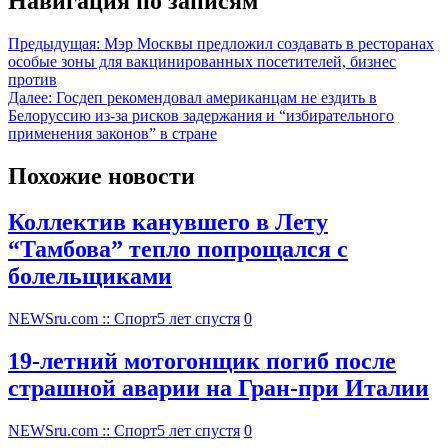
Навигация по записям
Предыдущая:
Мэр Москвы предложил создавать в ресторанах
особые зоны для вакцинированных посетителей, бизнес
против
Далее:
Госдеп рекомендовал американцам не ездить в
Белоруссию из-за рисков задержания и “избирательного
применения законов” в стране
Похожие новости
Коллектив канувшего в Лету
“Тамбова” тепло попрощался с
болельщиками
NEWSru.com :: Спорт
5 лет спустя
0
19-летний мотогонщик погиб после
страшной аварии на Гран-при Италии
NEWSru.com :: Спорт
5 лет спустя
0