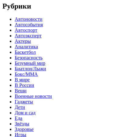
Рубрики
Автоновости
Автособытия
Автоспорт
Автоэксперт
Актеры
Аналитика
Баскетбол
Безопасность
Безумный мир
Биатлон/Лыжи
Бокс/MMA
В мире
В России
Вещи
Военные новости
Гаджеты
Дети
Дом и сад
Еда
Звёзды
Здоровье
Игры