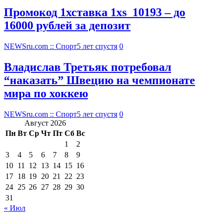
Промокод 1хставка 1xs_10193 – до
16000 рублей за депозит
NEWSru.com :: Спорт
5 лет спустя
0
Владислав Третьяк потребовал
“наказать” Швецию на чемпионате
мира по хоккею
NEWSru.com :: Спорт
5 лет спустя
0
Август 2026
Пн
Вт
Ср
Чт
Пт
Сб
Вс
1
2
3
4
5
6
7
8
9
10
11
12
13
14
15
16
17
18
19
20
21
22
23
24
25
26
27
28
29
30
31
« Июл