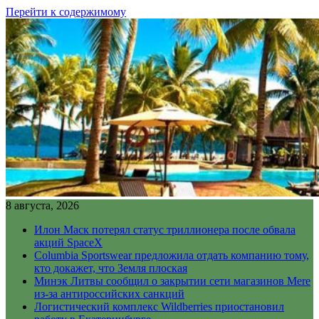
Перейти к содержимому
8 августа, 2026
Илон Маск потерял статус триллионера после обвала
акций SpaceX
Columbia Sportswear предложила отдать компанию тому,
кто докажет, что Земля плоская
Минэк Литвы сообщил о закрытии сети магазинов Mere
из-за антироссийских санкций
Логистический комплекс Wildberries приостановил