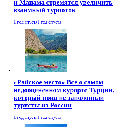
и Манама стремятся увеличить
взаимный турпоток
1 год спустя
1 год спустя
«Райское место» Все о самом
недооцененном курорте Турции,
который пока не заполонили
туристы из России
1 год спустя
1 год спустя