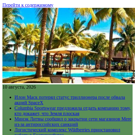
Перейти к содержимому
10 августа, 2026
Илон Маск потерял статус триллионера после обвала
акций SpaceX
Columbia Sportswear предложила отдать компанию тому,
кто докажет, что Земля плоская
Минэк Литвы сообщил о закрытии сети магазинов Mere
из-за антироссийских санкций
Логистический комплекс Wildberries приостановил