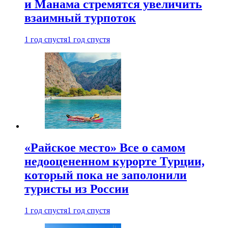
и Манама стремятся увеличить
взаимный турпоток
1 год спустя
1 год спустя
«Райское место» Все о самом
недооцененном курорте Турции,
который пока не заполонили
туристы из России
1 год спустя
1 год спустя