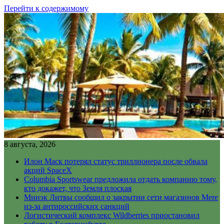
Перейти к содержимому
8 августа, 2026
Илон Маск потерял статус триллионера после обвала
акций SpaceX
Columbia Sportswear предложила отдать компанию тому,
кто докажет, что Земля плоская
Минэк Литвы сообщил о закрытии сети магазинов Mere
из-за антироссийских санкций
Логистический комплекс Wildberries приостановил