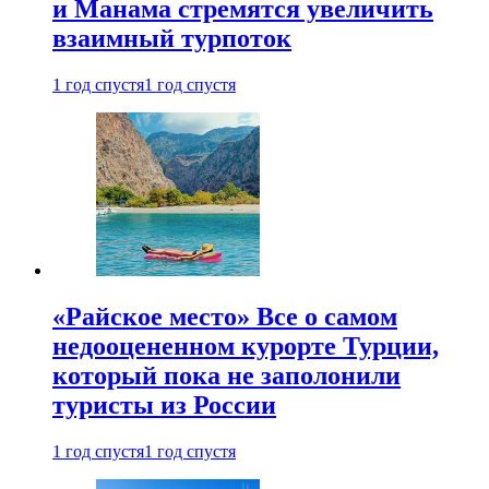
и Манама стремятся увеличить
взаимный турпоток
1 год спустя
1 год спустя
«Райское место» Все о самом
недооцененном курорте Турции,
который пока не заполонили
туристы из России
1 год спустя
1 год спустя