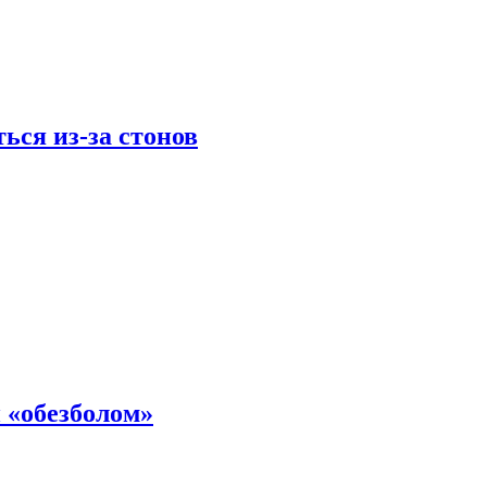
ься из-за стонов
 «обезболом»