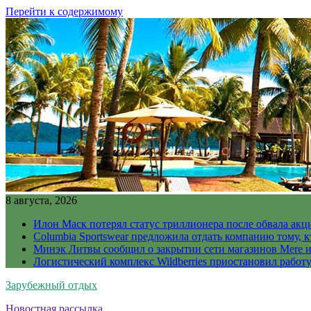
Перейти к содержимому
8 августа, 2026
Илон Маск потерял статус триллионера после обвала акц
Columbia Sportswear предложила отдать компанию тому, к
Минэк Литвы сообщил о закрытии сети магазинов Mere и
Логистический комплекс Wildberries приостановил работ
Зарубежный отдых
Новостная рассылка