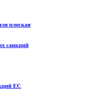
мля плоская
их санкций
нкций ЕС