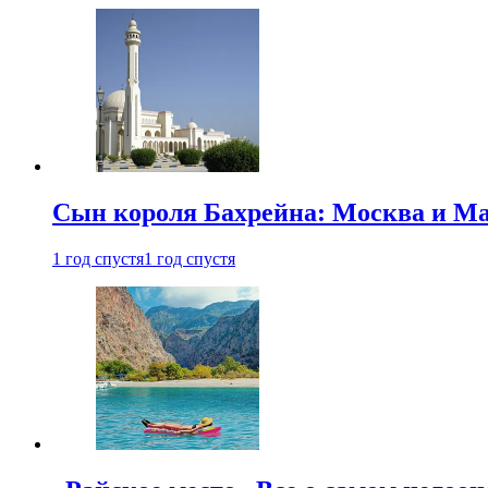
Сын короля Бахрейна: Москва и Ма
1 год спустя
1 год спустя