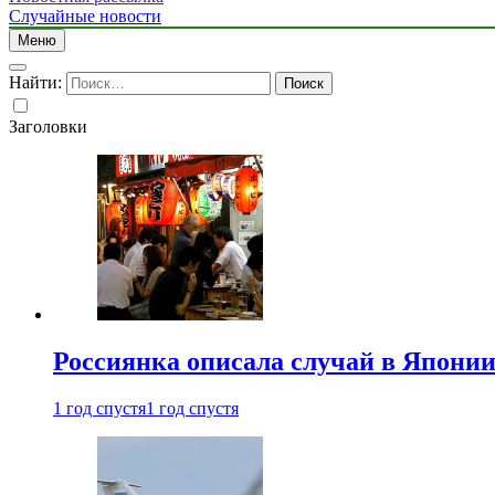
Случайные новости
Меню
Найти:
Заголовки
Россиянка описала случай в Японии 
1 год спустя
1 год спустя