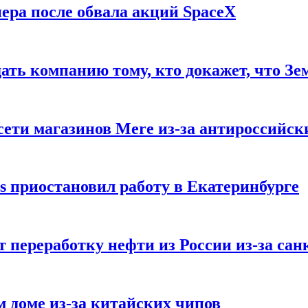
ера после обвала акций SpaceX
ать компанию тому, кто докажет, что Зе
ети магазинов Mere из-за антироссийск
s приостановил работу в Екатеринбурге
 переработку нефти из России из-за са
м доме из-за китайских чипов