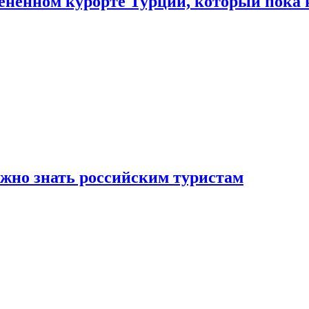
цененном курорте Турции, который пока 
ужно знать российским туристам