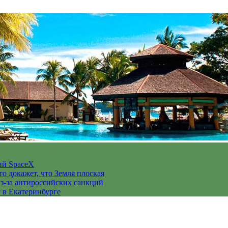
ий SpaceX
то докажет, что Земля плоская
з-за антироссийских санкций
у в Екатеринбурге