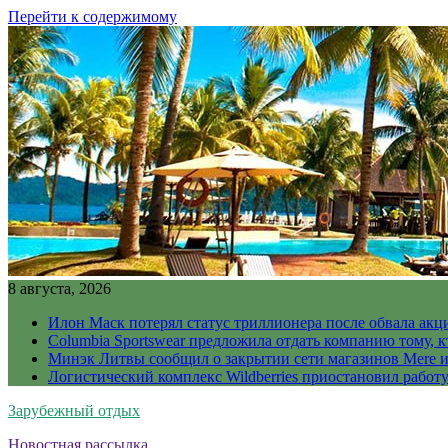
Перейти к содержимому
8 августа, 2026
Илон Маск потерял статус триллионера после обвала акц
Columbia Sportswear предложила отдать компанию тому, к
Минэк Литвы сообщил о закрытии сети магазинов Mere и
Логистический комплекс Wildberries приостановил работ
Зарубежный отдых
Новостная рассылка