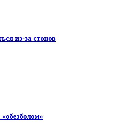
ься из-за стонов
 «обезболом»