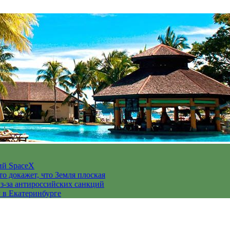
ий SpaceX
то докажет, что Земля плоская
з-за антироссийских санкций
у в Екатеринбурге