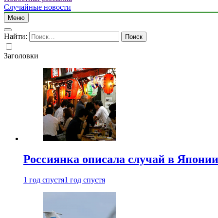
Случайные новости
Меню
Найти:
Заголовки
Россиянка описала случай в Японии 
1 год спустя
1 год спустя