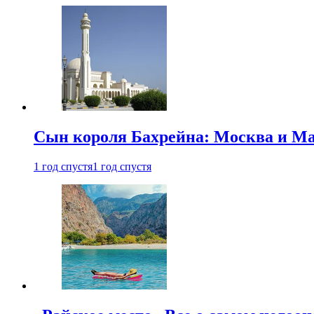
Сын короля Бахрейна: Москва и Ма
1 год спустя
1 год спустя