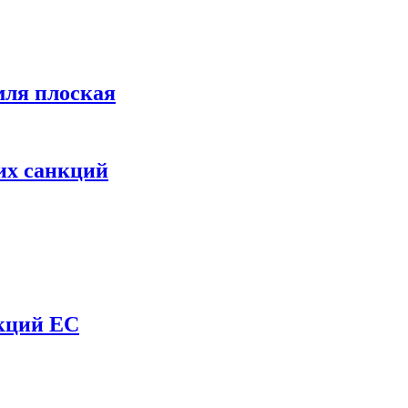
мля плоская
их санкций
нкций ЕС