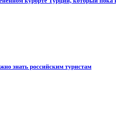
цененном курорте Турции, который пока 
ужно знать российским туристам